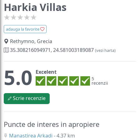
Harkia Villas
adauga la favorite
Rethymno, Grecia
35.308216094971, 24.581003189087
(vezi harta)
5.0
Excelent
5
recenzii
Scrie recenzie
Puncte de interes in apropiere
Manastirea Arkadi
- 4.37 km