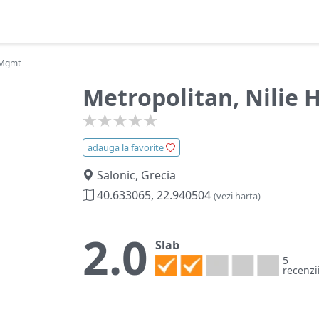
y Mgmt
Metropolitan, Nilie 
adauga la favorite
Salonic, Grecia
40.633065, 22.940504
(vezi harta)
2.0
Slab
5
recenzi