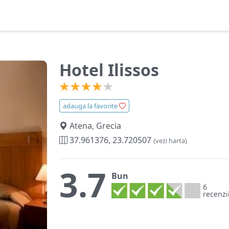
Hotel Ilissos
adauga la favorite
Atena, Grecia
37.961376, 23.720507
(vezi harta)
3.7
Bun
6
recenzi