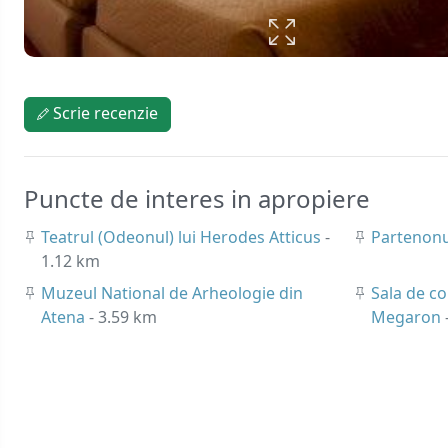
Scrie recenzie
Puncte de interes in apropiere
Teatrul (Odeonul) lui Herodes Atticus
-
Partenon
1.12 km
Muzeul National de Arheologie din
Sala de c
Atena
- 3.59 km
Megaron