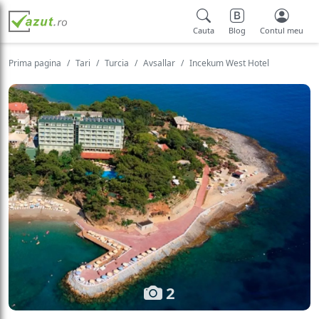
Cauta
Blog
Contul meu
Prima pagina
Tari
Turcia
Avsallar
Incekum West Hotel
2