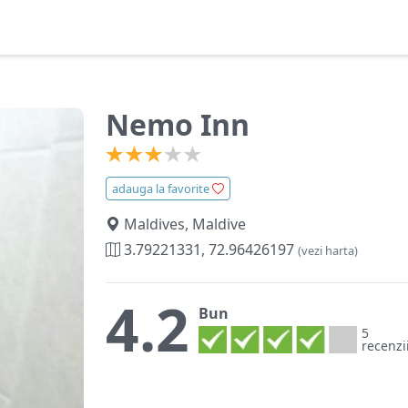
Nemo Inn
adauga la favorite
Maldives, Maldive
3.79221331, 72.96426197
(vezi harta)
4.2
Bun
5
recenzi