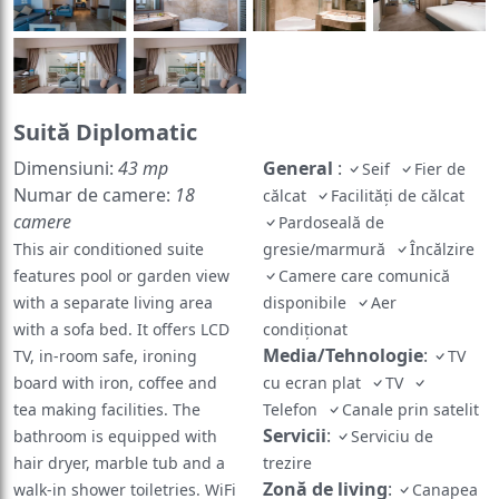
Suită Diplomatic
Dimensiuni:
43 mp
General
:
Seif
Fier de
Numar de camere:
18
călcat
Facilități de călcat
camere
Pardoseală de
This air conditioned suite
gresie/marmură
Încălzire
features pool or garden view
Camere care comunică
with a separate living area
disponibile
Aer
with a sofa bed. It offers LCD
condiționat
Media/Tehnologie
:
TV, in-room safe, ironing
TV
board with iron, coffee and
cu ecran plat
TV
tea making facilities. The
Telefon
Canale prin satelit
Servicii
:
bathroom is equipped with
Serviciu de
hair dryer, marble tub and a
trezire
Zonă de living
:
walk-in shower toiletries. WiFi
Canapea