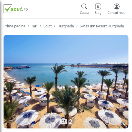
Cauta
Blog
Contul meu
Prima pagina
Tari
Egipt
Hurghada
Swiss Inn Resort Hurghada
2