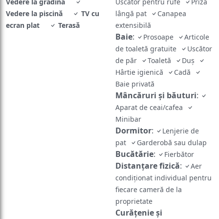
Vedere la grădină
Uscător pentru rufe
Priză
Vedere la piscină
TV cu
lângă pat
Canapea
ecran plat
Terasă
extensibilă
Baie
:
Prosoape
Articole
de toaletă gratuite
Uscător
de păr
Toaletă
Duș
Hârtie igienică
Cadă
Baie privată
Mâncăruri și băuturi
:
Aparat de ceai/cafea
Minibar
Dormitor
:
Lenjerie de
pat
Garderobă sau dulap
Bucătărie
:
Fierbător
Distanțare fizică
:
Aer
condiționat individual pentru
fiecare cameră de la
proprietate
Curățenie și