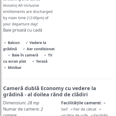
lessons) All-inclusive
entitlements are discharged
by noon time (12:00pm) of
your departure day!
Baie privată cu cadă
Balcon
Vedere la
grădină
Aer condiţionat
Baie în cameră
TV
cu ecran plat
Terasă
Minibar
Cameră dublă Economy cu vedere la
grădină - al doilea rând de clădiri
Dimensiuni:
28 mp
Facilităţile camerei
:
Numar de camere:
2
Seif
Fier de călcat
camere
uscător de rufe
Facilităţi