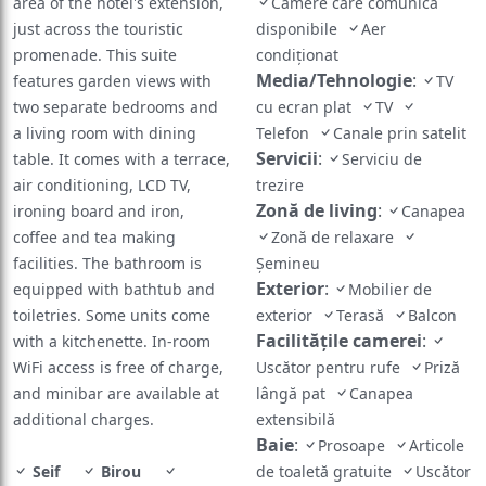
area of the hotel's extension,
Camere care comunică
just across the touristic
disponibile
Aer
promenade. This suite
condiționat
Media/Tehnologie
:
features garden views with
TV
two separate bedrooms and
cu ecran plat
TV
a living room with dining
Telefon
Canale prin satelit
Servicii
:
table. It comes with a terrace,
Serviciu de
air conditioning, LCD TV,
trezire
Zonă de living
:
ironing board and iron,
Canapea
coffee and tea making
Zonă de relaxare
facilities. The bathroom is
Șemineu
Exterior
:
equipped with bathtub and
Mobilier de
toiletries. Some units come
exterior
Terasă
Balcon
Facilităţile camerei
:
with a kitchenette. In-room
WiFi access is free of charge,
Uscător pentru rufe
Priză
and minibar are available at
lângă pat
Canapea
additional charges.
extensibilă
Baie
:
Prosoape
Articole
Seif
Birou
de toaletă gratuite
Uscător