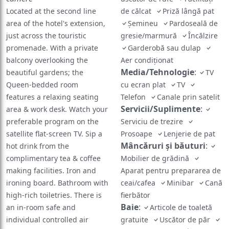
Located at the second line
de călcat
Priză lângă pat
area of the hotel's extension,
Șemineu
Pardoseală de
just across the touristic
gresie/marmură
Încălzire
promenade. With a private
Garderobă sau dulap
balcony overlooking the
Aer condiţionat
Media/Tehnologie
:
beautiful gardens; the
TV
Queen-bedded room
cu ecran plat
TV
features a relaxing seating
Telefon
Canale prin satelit
Servicii/Suplimente
:
area & work desk. Watch your
preferable program on the
Serviciu de trezire
satellite flat-screen TV. Sip a
Prosoape
Lenjerie de pat
Mâncăruri și băuturi
:
hot drink from the
complimentary tea & coffee
Mobilier de grădină
making facilities. Iron and
Aparat pentru prepararea de
ironing board. Bathroom with
ceai/cafea
Minibar
Cană
high-rich toiletries. There is
fierbător
Baie
:
an in-room safe and
Articole de toaletă
individual controlled air
gratuite
Uscător de păr