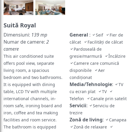
Suită Royal
Dimensiuni:
139 mp
General
:
Seif
Fier de
Numar de camere:
2
călcat
Facilități de călcat
camere
Pardoseală de
This air conditioned suite
gresie/marmură
Încălzire
offers pool view, separate
Camere care comunică
living room, a spacious
disponibile
Aer
bedroom and two bathrooms.
condiționat
Media/Tehnologie
:
It is equipped with dining
TV
table, LCD TV with multiple
cu ecran plat
TV
international channels, in-
Telefon
Canale prin satelit
Servicii
:
room safe, ironing board and
Serviciu de
iron, coffee and tea making
trezire
Zonă de living
:
facilities and room service.
Canapea
The bathroom is equipped
Zonă de relaxare