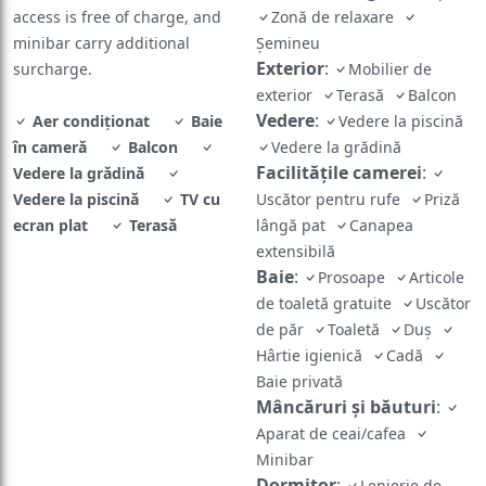
access is free of charge, and
Zonă de relaxare
minibar carry additional
Șemineu
Exterior
:
surcharge.
Mobilier de
exterior
Terasă
Balcon
Vedere
:
Aer condiționat
Baie
Vedere la piscină
în cameră
Balcon
Vedere la grădină
Facilităţile camerei
:
Vedere la grădină
Vedere la piscină
TV cu
Uscător pentru rufe
Priză
ecran plat
Terasă
lângă pat
Canapea
extensibilă
Baie
:
Prosoape
Articole
de toaletă gratuite
Uscător
de păr
Toaletă
Duș
Hârtie igienică
Cadă
Baie privată
Mâncăruri și băuturi
:
Aparat de ceai/cafea
Minibar
Dormitor
:
Lenjerie de