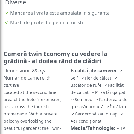
Diverse
Mancarea livrata este ambalata in siguranta
Masti de protectie pentru turisti
Cameră twin Economy cu vedere la
grădină - al doilea rând de clădiri
Dimensiuni:
28 mp
Facilităţile camerei
:
Numar de camere:
9
Seif
Fier de călcat
camere
uscător de rufe
Facilităţi
Located at the second line
de călcat
Priză lângă pat
area of the hotel's extension,
Șemineu
Pardoseală de
just across the touristic
gresie/marmură
Încălzire
promenade. With a private
Garderobă sau dulap
balcony overlooking the
Aer condiţionat
Media/Tehnologie
:
beautiful gardens; the Twin-
TV