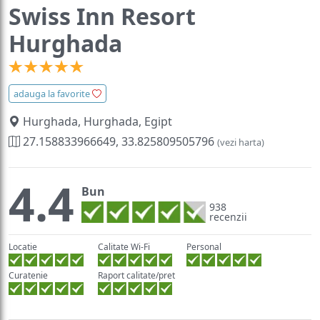
Swiss Inn Resort
Hurghada
adauga la favorite
Hurghada, Hurghada, Egipt
27.158833966649, 33.825809505796
(vezi harta)
4.4
Bun
938
recenzii
Locatie
Calitate Wi-Fi
Personal
Curatenie
Raport calitate/pret