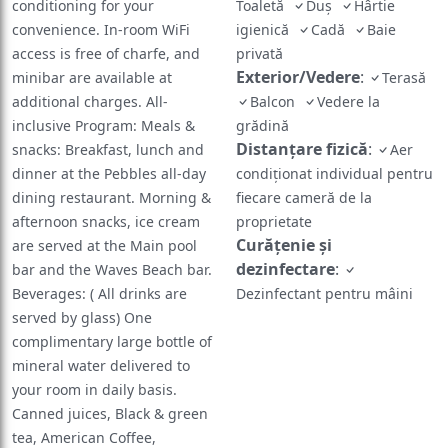
conditioning for your
Toaletă
Duş
Hârtie
convenience. In-room WiFi
igienică
Cadă
Baie
access is free of charfe, and
privată
Exterior/Vedere
:
minibar are available at
Terasă
additional charges. All-
Balcon
Vedere la
inclusive Program: Meals &
grădină
Distanțare fizică
:
snacks: Breakfast, lunch and
Aer
dinner at the Pebbles all-day
condiționat individual pentru
dining restaurant. Morning &
fiecare cameră de la
afternoon snacks, ice cream
proprietate
Curățenie și
are served at the Main pool
dezinfectare
:
bar and the Waves Beach bar.
Beverages: ( All drinks are
Dezinfectant pentru mâini
served by glass) One
complimentary large bottle of
mineral water delivered to
your room in daily basis.
Canned juices, Black & green
tea, American Coffee,