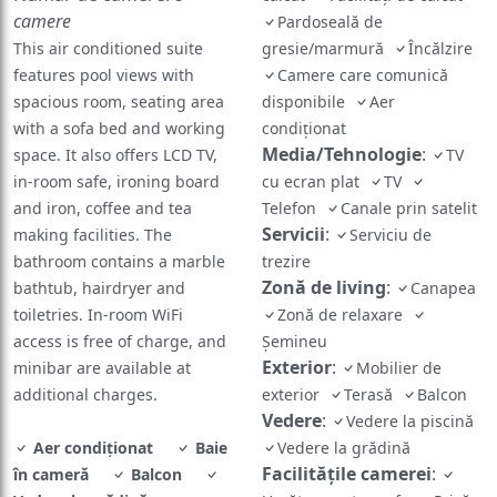
camere
Pardoseală de
This air conditioned suite
gresie/marmură
Încălzire
features pool views with
Camere care comunică
spacious room, seating area
disponibile
Aer
with a sofa bed and working
condiționat
Media/Tehnologie
:
space. It also offers LCD TV,
TV
in-room safe, ironing board
cu ecran plat
TV
and iron, coffee and tea
Telefon
Canale prin satelit
Servicii
:
making facilities. The
Serviciu de
bathroom contains a marble
trezire
Zonă de living
:
bathtub, hairdryer and
Canapea
toiletries. In-room WiFi
Zonă de relaxare
access is free of charge, and
Șemineu
Exterior
:
minibar are available at
Mobilier de
additional charges.
exterior
Terasă
Balcon
Vedere
:
Vedere la piscină
Aer condiționat
Baie
Vedere la grădină
Facilităţile camerei
:
în cameră
Balcon