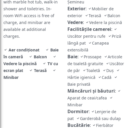
with marble hot tub, walk-in
Șemineu
Exterior
:
shower and toiletries. In-
Mobilier de
room WiFi access is free of
exterior
Terasă
Balcon
Vedere
:
charge, and minibar are
Vedere la piscină
Facilităţile camerei
:
available at additional
charges.
Uscător pentru rufe
Priză
lângă pat
Canapea
Aer condiționat
Baie
extensibilă
Baie
:
în cameră
Balcon
Prosoape
Articole
Vedere la piscină
TV cu
de toaletă gratuite
Uscător
ecran plat
Terasă
de păr
Toaletă
Duș
Minibar
Hârtie igienică
Cadă
Baie privată
Mâncăruri și băuturi
:
Aparat de ceai/cafea
Minibar
Dormitor
:
Lenjerie de
pat
Garderobă sau dulap
Bucătărie
:
Fierbător