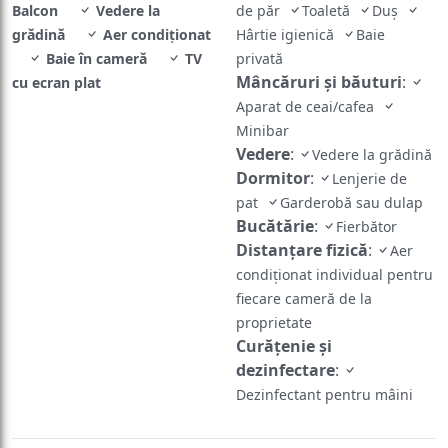
Balcon
Vedere la
de păr
Toaletă
Duș
grădină
Aer condiționat
Hârtie igienică
Baie
Baie în cameră
TV
privată
Mâncăruri și băuturi
:
cu ecran plat
Aparat de ceai/cafea
Minibar
Vedere
:
Vedere la grădină
Dormitor
:
Lenjerie de
pat
Garderobă sau dulap
Bucătărie
:
Fierbător
Distanțare fizică
:
Aer
condiționat individual pentru
fiecare cameră de la
proprietate
Curățenie și
dezinfectare
:
Dezinfectant pentru mâini