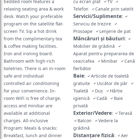
bedded room features a
cu ecran plat
TV
relaxing seating area & work
Telefon
Canale prin satelit
Servicii/Suplimente
:
desk. Watch your preferable
program on the satellite flat-
Serviciu de trezire
screen TV. Sip a hot drink
Prosoape
Lenjerie de pat
Mâncăruri și băuturi
:
from the complimentary tea
& coffee making facilities.
Mobilier de grădină
Iron and ironing board.
Aparat pentru prepararea de
Bathroom with high-rich
ceai/cafea
Minibar
Cană
toiletries. There is an in-room
fierbător
Baie
:
safe and individual
Articole de toaletă
controlled air conditioning
gratuite
Uscător de păr
for your convenience. In-
Toaletă
Duş
Hârtie
room WiFi is free of charge.
igienică
Cadă
Baie
access and minibar are
privată
Exterior/Vedere
:
available at additional
Terasă
charges. All-inclusive
Balcon
Vedere la
Program: Meals & snacks:
grădină
Distanțare fizică
:
Breakfast, lunch and dinner
Aer