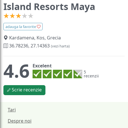
Island Resorts Maya
adauga la favorite
Kardamena, Kos, Grecia
36.78236, 27.14363
(vezi harta)
4.6
Excelent
5
recenzii
Scrie recenzie
Tari
Despre noi