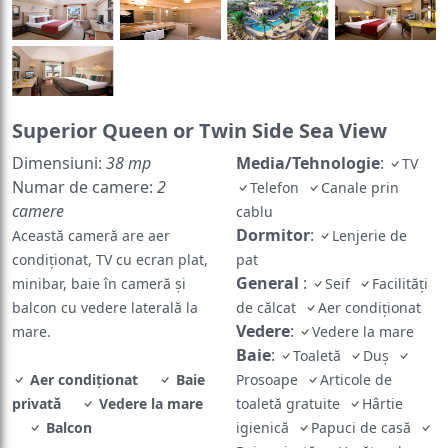
Superior Queen or Twin Side Sea View
Dimensiuni:
38 mp
Media/Tehnologie
:
TV
Numar de camere:
2
Telefon
Canale prin
camere
cablu
Dormitor
:
Această cameră are aer
Lenjerie de
condiționat, TV cu ecran plat,
pat
General
:
minibar, baie în cameră și
Seif
Facilități
balcon cu vedere laterală la
de călcat
Aer condiționat
Vedere
:
mare.
Vedere la mare
Baie
:
Toaletă
Duș
Aer condiționat
Baie
Prosoape
Articole de
privată
Vedere la mare
toaletă gratuite
Hârtie
Balcon
igienică
Papuci de casă