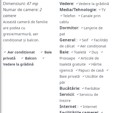
Dimensiuni:
47 mp
Vedere
:
Vedere la grădină
Numar de camere:
2
Media/Tehnologie
:
TV
camere
Telefon
Canale prin
Această cameră de familie
cablu
Dormitor
:
are podea cu
Lenjerie de
gresie/marmură, aer
pat
General
:
condiționat și balcon.
Seif
Facilități
de călcat
Aer condiționat
Baie
:
Aer condiționat
Baie
Toaletă
Duș
privată
Balcon
Prosoape
Articole de
Vedere la grădină
toaletă gratuite
Hârtie
igienică
Papuci de casă
Baie privată
Uscător de
păr
Bucătărie
:
Fierbător
Servicii
:
Serviciu de
trezire
Internet
:
Internet
Facilităţile camerei
: