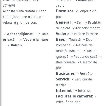
camere
cablu
Dormitor
:
Această suită dotată cu aer
Lenjerie de
condiționat are o zonă de
pat
General
:
relaxare și un balcon.
Seif
Facilități
de călcat
Aer condiționat
Vedere
:
Aer condiționat
Baie
Vedere la mare
Baie
:
privată
Vedere la mare
Toaletă
Duș
Balcon
Prosoape
Articole de
toaletă gratuite
Hârtie
igienică
Papuci de casă
Baie privată
Uscător de
păr
Bucătărie
:
Fierbător
Servicii
:
Serviciu de
trezire
Internet
:
Internet
Facilităţile camerei
:
Priză lângă pat