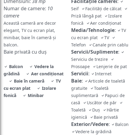
Dimensiuni:
38 mp
Facilităţile camerei
:
Numar de camere:
10
Seif
Facilităţi de călcat
camere
Priză lângă pat
Izolare
Această cameră are decor
fonică
Aer condiţionat
Media/Tehnologie
:
elegant, TV cu ecran plat,
TV
minibar, baie în cameră și
cu ecran plat
TV
balcon.
Telefon
Canale prin cablu
Baie privată cu duș
Servicii/Suplimente
:
Serviciu de trezire
Balcon
Vedere la
Prosoape
Lenjerie de pat
Servicii
:
grădină
Aer condiţionat
Internet
Baie
:
Baie în cameră
TV
Articole de toaletă
cu ecran plat
Izolare
gratuite
Toaletă
fonică
Minibar
suplimentară
Papuci de
casă
Uscător de păr
Toaletă
Duş
Hârtie
igienică
Baie privată
Exterior/Vedere
:
Balcon
Vedere la grădină