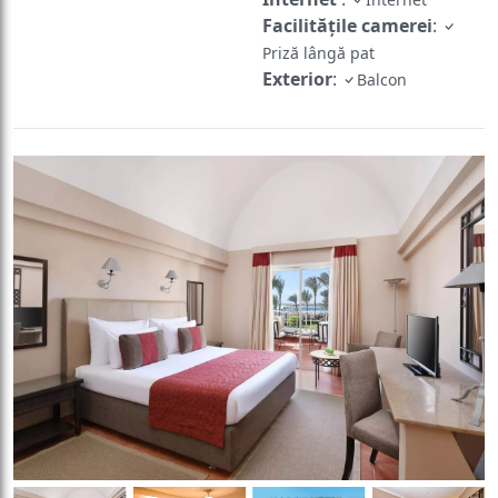
Facilităţile camerei
:
Priză lângă pat
Exterior
:
Balcon