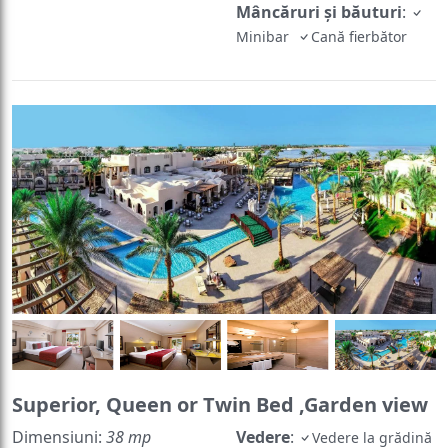
Mâncăruri și băuturi
:
Minibar
Cană fierbător
Superior, Queen or Twin Bed ,Garden view
Dimensiuni:
38 mp
Vedere
:
Vedere la grădină