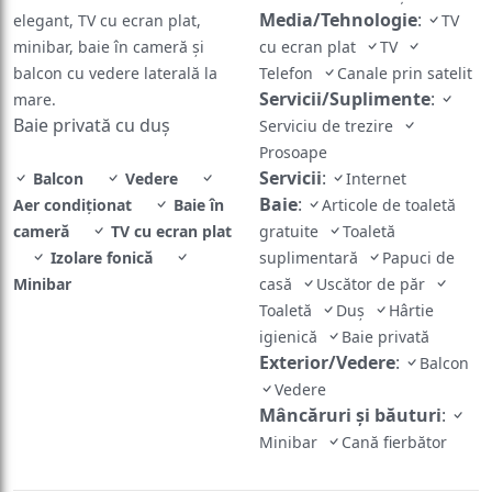
Media/Tehnologie
:
elegant, TV cu ecran plat,
TV
minibar, baie în cameră și
cu ecran plat
TV
balcon cu vedere laterală la
Telefon
Canale prin satelit
Servicii/Suplimente
:
mare.
Baie privată cu duș
Serviciu de trezire
Prosoape
Servicii
:
Balcon
Vedere
Internet
Baie
:
Aer condiţionat
Baie în
Articole de toaletă
cameră
TV cu ecran plat
gratuite
Toaletă
Izolare fonică
suplimentară
Papuci de
Minibar
casă
Uscător de păr
Toaletă
Duş
Hârtie
igienică
Baie privată
Exterior/Vedere
:
Balcon
Vedere
Mâncăruri și băuturi
:
Minibar
Cană fierbător