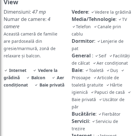
View
Dimensiuni:
47 mp
Vedere
:
Vedere la grădină
Numar de camere:
4
Media/Tehnologie
:
TV
camere
Telefon
Canale prin
Această cameră de familie
cablu
Dormitor
:
are pardoseală din
Lenjerie de
gresie/marmură, zonă de
pat
General
:
relaxare şi balcon.
Seif
Facilități
de călcat
Aer condiționat
Baie
:
Internet
Vedere la
Toaletă
Duș
grădină
Balcon
Aer
Prosoape
Articole de
condiționat
Baie privată
toaletă gratuite
Hârtie
igienică
Papuci de casă
Baie privată
Uscător de
păr
Bucătărie
:
Fierbător
Servicii
:
Serviciu de
trezire
Internet
:
Internet