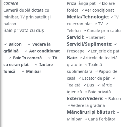
camere
Priză lângă pat
Izolare
Cameră dublă dotată cu
fonică
Aer condiţionat
Media/Tehnologie
:
minibar, TV prin satelit și
TV
balcon.
cu ecran plat
TV
Baie privată cu duș
Telefon
Canale prin cablu
Servicii
:
Internet
Servicii/Suplimente
:
Balcon
Vedere la
grădină
Aer condiţionat
Prosoape
Lenjerie de pat
Baie
:
Baie în cameră
TV
Articole de toaletă
cu ecran plat
Izolare
gratuite
Toaletă
fonică
Minibar
suplimentară
Papuci de
casă
Uscător de păr
Toaletă
Duş
Hârtie
igienică
Baie privată
Exterior/Vedere
:
Balcon
Vedere la grădină
Mâncăruri și băuturi
:
Minibar
Cană fierbător