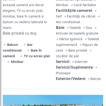
Această cameră are decor
Minibar
Cană fierbător
Facilităţile camerei
:
elegant, TV cu ecran plat,
minibar, baie în cameră și
Seif
Facilităţi de călcat
balcon cu vedere laterală la
Aer condiţionat
Baie
:
mare.
Toaletă
Duş
Baie privată cu duș
Articole de toaletă gratuite
Hârtie igienică
Toaletă
Balcon
Aer
suplimentară
Papuci de
condiţionat
Baie în
casă
Baie privată
cameră
TV cu ecran plat
Uscător de păr
Servicii
:
Minibar
Internet
Servicii/Suplimente
:
Prosoape
Exterior/Vedere
:
Balcon