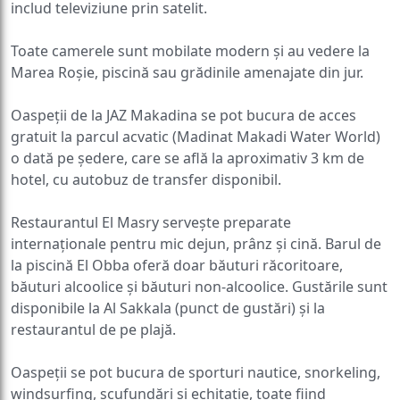
includ televiziune prin satelit.
Toate camerele sunt mobilate modern și au vedere la
Marea Roșie, piscină sau grădinile amenajate din jur.
Oaspeții de la JAZ Makadina se pot bucura de acces
gratuit la parcul acvatic (Madinat Makadi Water World)
o dată pe ședere, care se află la aproximativ 3 km de
hotel, cu autobuz de transfer disponibil.
Restaurantul El Masry servește preparate
internaționale pentru mic dejun, prânz și cină. Barul de
la piscină El Obba oferă doar băuturi răcoritoare,
băuturi alcoolice și băuturi non-alcoolice. Gustările sunt
disponibile la Al Sakkala (punct de gustări) și la
restaurantul de pe plajă.
Oaspeții se pot bucura de sporturi nautice, snorkeling,
windsurfing, scufundări și echitație, toate fiind