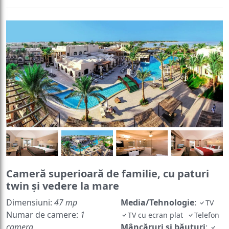
Cameră superioară de familie, cu paturi
twin și vedere la mare
Dimensiuni:
47 mp
Media/Tehnologie
:
TV
Numar de camere:
1
TV cu ecran plat
Telefon
camera
Mâncăruri și băuturi
: