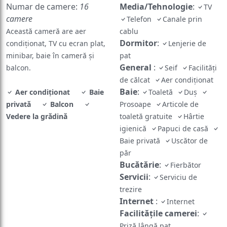
Numar de camere:
16
Media/Tehnologie
:
TV
camere
Telefon
Canale prin
Această cameră are aer
cablu
Dormitor
:
condiționat, TV cu ecran plat,
Lenjerie de
minibar, baie în cameră și
pat
General
:
balcon.
Seif
Facilități
de călcat
Aer condiționat
Baie
:
Aer condiționat
Baie
Toaletă
Duș
privată
Balcon
Prosoape
Articole de
Vedere la grădină
toaletă gratuite
Hârtie
igienică
Papuci de casă
Baie privată
Uscător de
păr
Bucătărie
:
Fierbător
Servicii
:
Serviciu de
trezire
Internet
:
Internet
Facilităţile camerei
:
Priză lângă pat