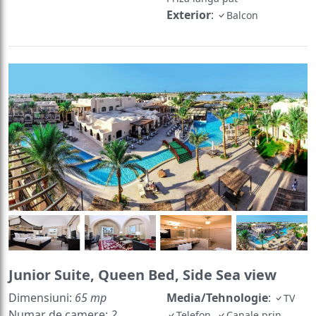
Exterior
:
Balcon
Junior Suite, Queen Bed, Side Sea view
Dimensiuni:
65 mp
Media/Tehnologie
:
TV
Numar de camere:
2
Telefon
Canale prin