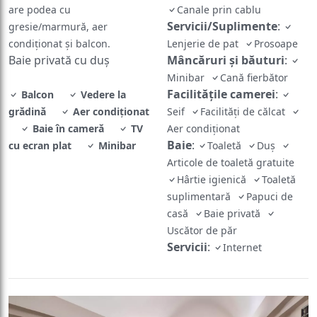
are podea cu
Canale prin cablu
Servicii/Suplimente
:
gresie/marmură, aer
condiționat și balcon.
Lenjerie de pat
Prosoape
Baie privată cu duș
Mâncăruri și băuturi
:
Minibar
Cană fierbător
Facilităţile camerei
:
Balcon
Vedere la
grădină
Aer condiţionat
Seif
Facilităţi de călcat
Baie în cameră
TV
Aer condiţionat
Baie
:
cu ecran plat
Minibar
Toaletă
Duş
Articole de toaletă gratuite
Hârtie igienică
Toaletă
suplimentară
Papuci de
casă
Baie privată
Uscător de păr
Servicii
:
Internet