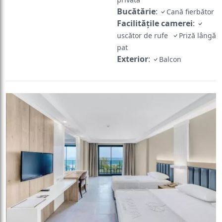
Bucătărie
:
Cană fierbător
Facilităţile camerei
:
uscător de rufe
Priză lângă
pat
Exterior
:
Balcon