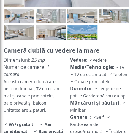
Cameră dublă cu vedere la mare
Dimensiuni:
25 mp
Vedere
:
Vedere
Numar de camere:
1
Media/Tehnologie
:
TV
camera
TV cu ecran plat
Telefon
Această cameră dublă are
Canale prin satelit
Dormitor
:
aer condiționat, TV cu ecran
Lenjerie de
plat și canale prin satelit,
pat
Garderobă sau dulap
Mâncăruri și băuturi
:
baie privată și balcon.
Unitatea are 2 paturi.
Minibar
General
:
Seif
WiFi gratuit
Aer
Pardoseală de
condiționat
Baie privată
gresie/marmură
Încălzire