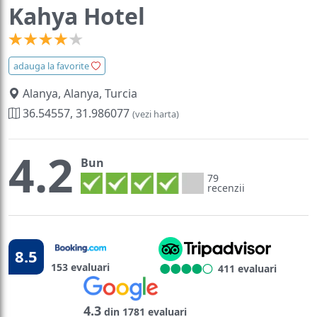
Kahya Hotel
adauga la favorite
Alanya, Alanya, Turcia
36.54557, 31.986077
(vezi harta)
4.2
Bun
79
recenzii
8.5
153 evaluari
411 evaluari
4.3
din 1781 evaluari