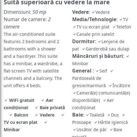
Suită superioară cu vedere la mare
Dimensiuni:
50 mp
Vedere
:
Vedere
Numar de camere:
2
Media/Tehnologie
:
TV
camere
TV cu ecran plat
Telefon
The air-conditioned suite
Canale prin satelit
Dormitor
:
features 2 bedrooms and 2
Lenjerie de
bathrooms with a shower
pat
Garderobă sau dulap
Mâncăruri și băuturi
:
and a hairdryer. This suite
has a minibar, a wardrobe, a
Minibar
General
:
flat-screen TV with satellite
Seif
channels and a balcony. The
Pardoseală de
unit offers 4 beds.
gresie/marmură
Încălzire
Cameră(e) comunicantă(e)
WiFi gratuit
Aer
disponibilă(e)
Aer
condiţionat
Baie privată
condiţionat
Baie
:
Balcon
Vedere
Toaletă
Duş
TV cu ecran plat
Prosoape
Hârtie igienică
Minibar
Uscător de păr
Baie
privată