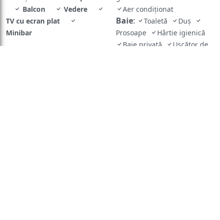
Balcon
Vedere
Aer condiționat
Baie
:
TV cu ecran plat
Toaletă
Duș
Minibar
Prosoape
Hârtie igienică
Baie privată
Uscător de
păr
Bucătărie
:
Fierbător
Facilităţile camerei
:
Uscător pentru rufe
Priză
lângă pat
Exterior
:
Balcon