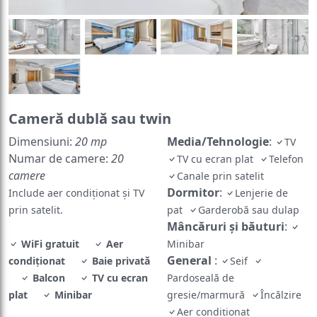
Cameră dublă sau twin
Dimensiuni:
20 mp
Media/Tehnologie
:
TV
Numar de camere:
20
TV cu ecran plat
Telefon
camere
Canale prin satelit
Dormitor
:
Include aer condiționat și TV
Lenjerie de
prin satelit.
pat
Garderobă sau dulap
Mâncăruri și băuturi
:
WiFi gratuit
Aer
Minibar
General
:
condiționat
Baie privată
Seif
Balcon
TV cu ecran
Pardoseală de
plat
Minibar
gresie/marmură
Încălzire
Aer condiționat