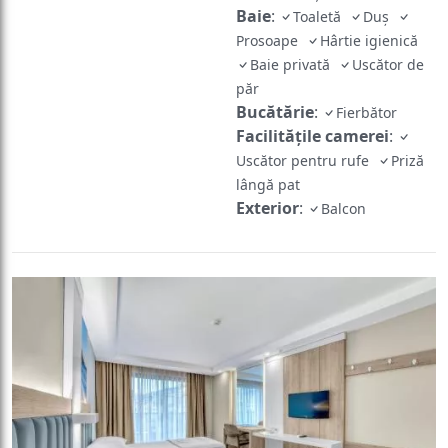
Baie
:
Toaletă
Duș
Prosoape
Hârtie igienică
Baie privată
Uscător de
păr
Bucătărie
:
Fierbător
Facilităţile camerei
:
Uscător pentru rufe
Priză
lângă pat
Exterior
:
Balcon