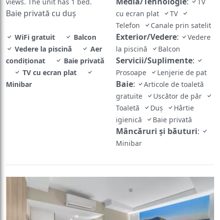
Media/Tehnologie
:
views. The unit has 1 bed.
TV
Baie privată cu duș
cu ecran plat
TV
Telefon
Canale prin satelit
Exterior/Vedere
:
WiFi gratuit
Balcon
Vedere
Vedere la piscină
Aer
la piscină
Balcon
Servicii/Suplimente
:
condiţionat
Baie privată
TV cu ecran plat
Prosoape
Lenjerie de pat
Baie
:
Minibar
Articole de toaletă
gratuite
Uscător de păr
Toaletă
Duş
Hârtie
igienică
Baie privată
Mâncăruri și băuturi
:
Minibar