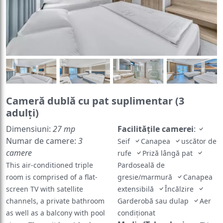
Cameră dublă cu pat suplimentar (3
adulţi)
Dimensiuni:
27 mp
Facilităţile camerei
:
Numar de camere:
3
Seif
Canapea
uscător de
camere
rufe
Priză lângă pat
This air-conditioned triple
Pardoseală de
room is comprised of a flat-
gresie/marmură
Canapea
screen TV with satellite
extensibilă
Încălzire
channels, a private bathroom
Garderobă sau dulap
Aer
as well as a balcony with pool
condiţionat