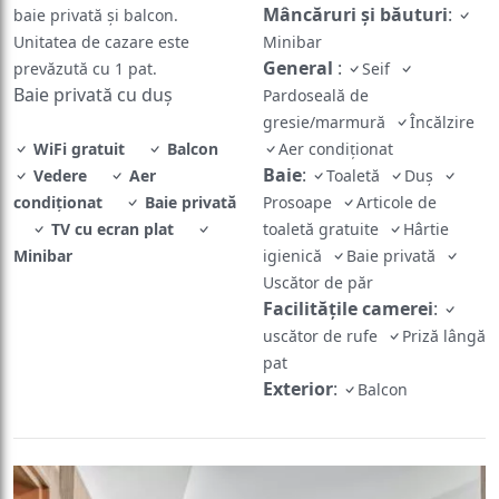
Mâncăruri și băuturi
:
baie privată și balcon.
Unitatea de cazare este
Minibar
General
:
prevăzută cu 1 pat.
Seif
Baie privată cu duș
Pardoseală de
gresie/marmură
Încălzire
WiFi gratuit
Balcon
Aer condiţionat
Baie
:
Vedere
Aer
Toaletă
Duş
condiţionat
Baie privată
Prosoape
Articole de
TV cu ecran plat
toaletă gratuite
Hârtie
Minibar
igienică
Baie privată
Uscător de păr
Facilităţile camerei
:
uscător de rufe
Priză lângă
pat
Exterior
:
Balcon