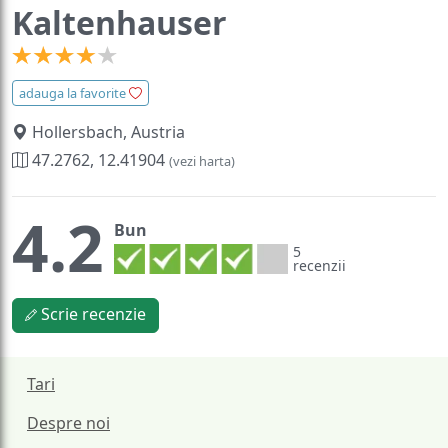
Kaltenhauser
adauga la favorite
Hollersbach, Austria
47.2762, 12.41904
(vezi harta)
4.2
Bun
5
recenzii
Scrie recenzie
Tari
Despre noi