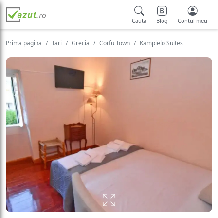
Cauta
Blog
Contul meu
Prima pagina
Tari
Grecia
Corfu Town
Kampielo Suites