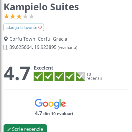
Kampielo Suites
adauga la favorite
Corfu Town, Corfu, Grecia
39.625664, 19.923895
(vezi harta)
4.7
Excelent
10
recenzii
4.7
din 10 evaluari
Scrie recenzie