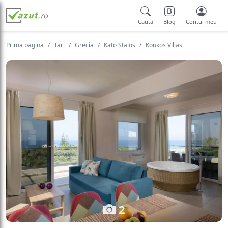
Cauta
Blog
Contul meu
Prima pagina
Tari
Grecia
Kato Stalos
Koukos Villas
2