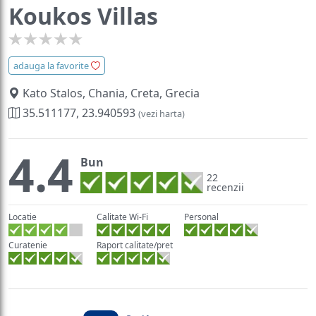
Koukos Villas
adauga la favorite
Kato Stalos, Chania, Creta, Grecia
35.511177, 23.940593
(vezi harta)
4.4
Bun
22
recenzii
Locatie
Calitate Wi-Fi
Personal
Curatenie
Raport calitate/pret