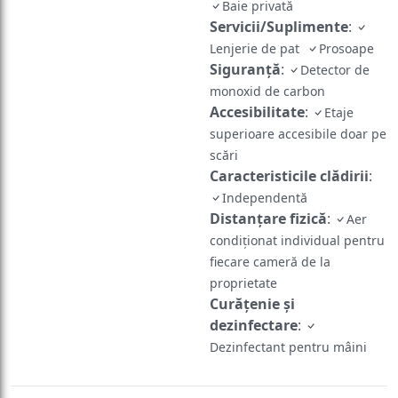
Baie privată
Servicii/Suplimente
:
Lenjerie de pat
Prosoape
Siguranță
:
Detector de
monoxid de carbon
Accesibilitate
:
Etaje
superioare accesibile doar pe
scări
Caracteristicile clădirii
:
Independentă
Distanțare fizică
:
Aer
condiționat individual pentru
fiecare cameră de la
proprietate
Curățenie și
dezinfectare
:
Dezinfectant pentru mâini