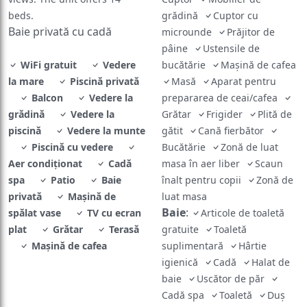
beds.
grădină
Cuptor cu
Baie privată cu cadă
microunde
Prăjitor de
pâine
Ustensile de
WiFi gratuit
Vedere
bucătărie
Mașină de cafea
la mare
Piscină privată
Masă
Aparat pentru
Balcon
Vedere la
prepararea de ceai/cafea
grădină
Vedere la
Grătar
Frigider
Plită de
piscină
Vedere la munte
gătit
Cană fierbător
Piscină cu vedere
Bucătărie
Zonă de luat
Aer condiţionat
Cadă
masa în aer liber
Scaun
spa
Patio
Baie
înalt pentru copii
Zonă de
privată
Maşină de
luat masa
Baie
:
spălat vase
TV cu ecran
Articole de toaletă
plat
Grătar
Terasă
gratuite
Toaletă
Mașină de cafea
suplimentară
Hârtie
igienică
Cadă
Halat de
baie
Uscător de păr
Cadă spa
Toaletă
Duş