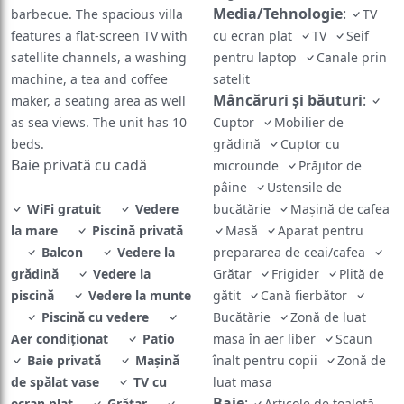
Media/Tehnologie
:
barbecue. The spacious villa
TV
features a flat-screen TV with
cu ecran plat
TV
Seif
satellite channels, a washing
pentru laptop
Canale prin
machine, a tea and coffee
satelit
Mâncăruri și băuturi
:
maker, a seating area as well
as sea views. The unit has 10
Cuptor
Mobilier de
beds.
grădină
Cuptor cu
Baie privată cu cadă
microunde
Prăjitor de
pâine
Ustensile de
WiFi gratuit
Vedere
bucătărie
Mașină de cafea
la mare
Piscină privată
Masă
Aparat pentru
Balcon
Vedere la
prepararea de ceai/cafea
grădină
Vedere la
Grătar
Frigider
Plită de
piscină
Vedere la munte
gătit
Cană fierbător
Piscină cu vedere
Bucătărie
Zonă de luat
Aer condiţionat
Patio
masa în aer liber
Scaun
Baie privată
Maşină
înalt pentru copii
Zonă de
de spălat vase
TV cu
luat masa
Baie
:
ecran plat
Grătar
Articole de toaletă