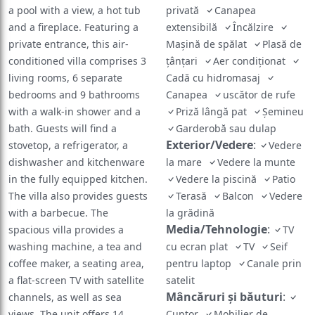
a pool with a view, a hot tub
privată
Canapea
and a fireplace. Featuring a
extensibilă
Încălzire
private entrance, this air-
Maşină de spălat
Plasă de
conditioned villa comprises 3
ţânţari
Aer condiţionat
living rooms, 6 separate
Cadă cu hidromasaj
bedrooms and 9 bathrooms
Canapea
uscător de rufe
with a walk-in shower and a
Priză lângă pat
Șemineu
bath. Guests will find a
Garderobă sau dulap
Exterior/Vedere
:
stovetop, a refrigerator, a
Vedere
dishwasher and kitchenware
la mare
Vedere la munte
in the fully equipped kitchen.
Vedere la piscină
Patio
The villa also provides guests
Terasă
Balcon
Vedere
with a barbecue. The
la grădină
Media/Tehnologie
:
spacious villa provides a
TV
washing machine, a tea and
cu ecran plat
TV
Seif
coffee maker, a seating area,
pentru laptop
Canale prin
a flat-screen TV with satellite
satelit
Mâncăruri și băuturi
:
channels, as well as sea
views. The unit offers 14
Cuptor
Mobilier de