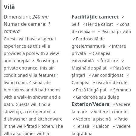
Vilă
Dimensiuni:
240 mp
Facilităţile camerei
:
Numar de camere:
1
Seif
Fier de călcat
Zonă
camera
de relaxare
Piscină privată
Guests will have a special
Pardoseală de
experience as this villa
gresie/marmură
Intrare
provides a pool with a view
privată
Canapea
and a fireplace. Boasting a
extensibilă
Încălzire
private entrance, this air-
Maşină de spălat
Plasă de
conditioned villa features 1
ţânţari
Aer condiţionat
living room, 4 separate
Canapea
uscător de rufe
bedrooms and 6 bathrooms
Priză lângă pat
Șemineu
with a walk-in shower and a
Garderobă sau dulap
Exterior/Vedere
:
bath. Guests will find a
Vedere
stovetop, a refrigerator, a
la mare
Vedere la munte
dishwasher and kitchenware
Vedere la piscină
Patio
in the well-fitted kitchen. The
Terasă
Balcon
Vedere
villa also comes with a
la grădină