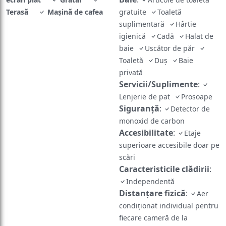
Terasă
Mașină de cafea
gratuite
Toaletă
suplimentară
Hârtie
igienică
Cadă
Halat de
baie
Uscător de păr
Toaletă
Duş
Baie
privată
Servicii/Suplimente
:
Lenjerie de pat
Prosoape
Siguranță
:
Detector de
monoxid de carbon
Accesibilitate
:
Etaje
superioare accesibile doar pe
scări
Caracteristicile clădirii
:
Independentă
Distanțare fizică
:
Aer
condiționat individual pentru
fiecare cameră de la