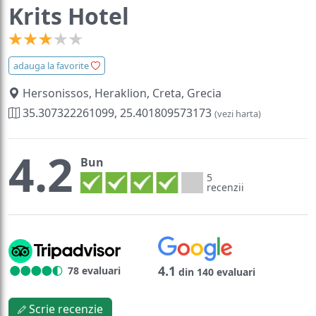
Krits Hotel
adauga la favorite
Hersonissos, Heraklion, Creta, Grecia
35.307322261099, 25.401809573173
(vezi harta)
4.2
Bun
5
recenzii
4.1
78 evaluari
din 140 evaluari
Scrie recenzie