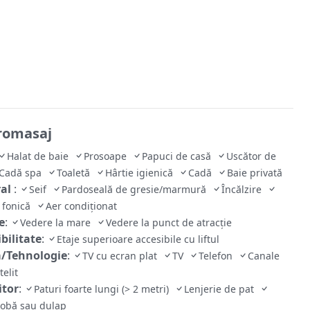
dromasaj
Halat de baie
Prosoape
Papuci de casă
Uscător de
Cadă spa
Toaletă
Hârtie igienică
Cadă
Baie privată
ral
:
Seif
Pardoseală de gresie/marmură
Încălzire
e fonică
Aer condiționat
e
:
Vedere la mare
Vedere la punct de atracție
bilitate
:
Etaje superioare accesibile cu liftul
/Tehnologie
:
TV cu ecran plat
TV
Telefon
Canale
telit
tor
:
Paturi foarte lungi (> 2 metri)
Lenjerie de pat
obă sau dulap