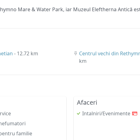
hymno Mare & Water Park, iar Muzeul Eleftherna Antică este
netian
- 12.72 km
Centrul vechi din Rethy
km
Afaceri
rvice
Intalniri/Evenimente
nefumatori
entru familie