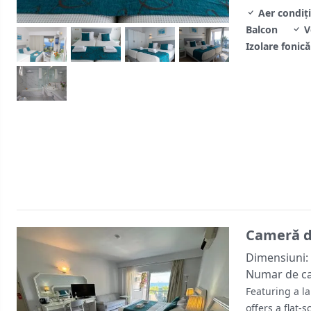
Aer condiț
Balcon
V
Izolare fonică
Cameră de
Dimensiuni:
Numar de c
Featuring a la
offers a flat-s