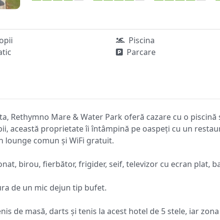
copii
Piscina
atic
Parcare
eta, Rethymno Mare & Water Park oferă cazare cu o piscină se
i, această proprietate îi întâmpină pe oaspeți cu un restaur
n lounge comun și WiFi gratuit.
at, birou, fierbător, frigider, seif, televizor cu ecran plat,
a de un mic dejun tip bufet.
nis de masă, darts și tenis la acest hotel de 5 stele, iar zon