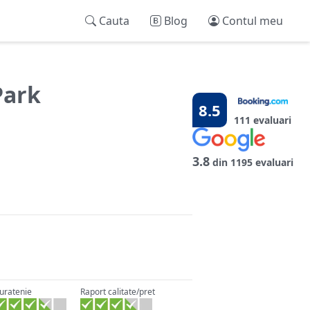
Cauta
Blog
Contul meu
Park
8.5
111 evaluari
3.8
din 1195 evaluari
uratenie
Raport calitate/pret