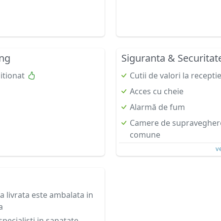
ing
Siguranta & Securitat
itionat
Cutii de valori la recepti
Acces cu cheie
Alarmă de fum
Camere de supraveghere 
comune
v
 livrata este ambalata in
a
specialisti in sanatate