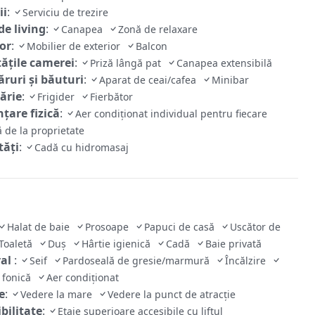
ii
:
Serviciu de trezire
de living
:
Canapea
Zonă de relaxare
ior
:
Mobilier de exterior
Balcon
tăţile camerei
:
Priză lângă pat
Canapea extensibilă
ruri și băuturi
:
Aparat de ceai/cafea
Minibar
ărie
:
Frigider
Fierbător
țare fizică
:
Aer condiționat individual pentru fiecare
 de la proprietate
tăţi
:
Cadă cu hidromasaj
Halat de baie
Prosoape
Papuci de casă
Uscător de
Toaletă
Duș
Hârtie igienică
Cadă
Baie privată
ral
:
Seif
Pardoseală de gresie/marmură
Încălzire
e fonică
Aer condiționat
e
:
Vedere la mare
Vedere la punct de atracție
bilitate
:
Etaje superioare accesibile cu liftul