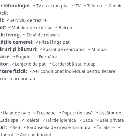
/Tehnologie
:
TV cu ecran plat
TV
Telefon
Canale
telit
ii
:
Serviciu de trezire
ior
:
Mobilier de exterior
Balcon
de living
:
Zonă de relaxare
tăţile camerei
:
Priză lângă pat
ruri și băuturi
:
Aparat de ceai/cafea
Minibar
ărie
:
Frigider
Fierbător
tor
:
Lenjerie de pat
Garderobă sau dulap
țare fizică
:
Aer condiționat individual pentru fiecare
 de la proprietate
Halat de baie
Prosoape
Papuci de casă
Uscător de
Cadă spa
Toaletă
Hârtie igienică
Cadă
Baie privată
ral
:
Seif
Pardoseală de gresie/marmură
Încălzire
e fonică
Aer condiționat