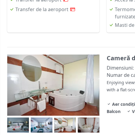
Transfer de la aeroport
Termomet
furnizat
Masti de 
Cameră d
Dimensiuni:
Numar de c
Enjoying view
with a flat-scr
Aer condiț
Balcon
V