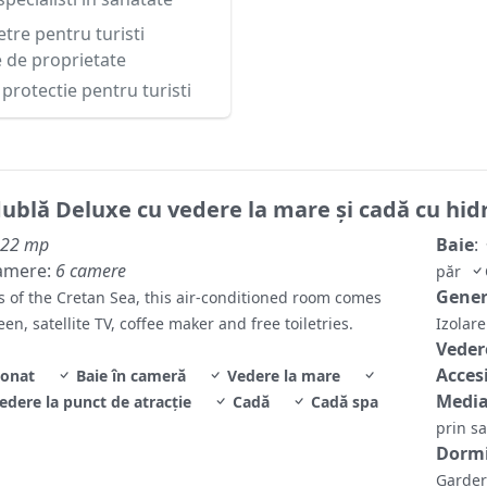
re pentru turisti
e de proprietate
protectie pentru turisti
ublă Deluxe cu vedere la mare şi cadă cu hi
22 mp
Baie
:
amere:
6 camere
păr
Gene
s of the Cretan Sea, this air-conditioned room comes
een, satellite TV, coffee maker and free toiletries.
Izolar
Veder
Accesi
ionat
Baie în cameră
Vedere la mare
Media
edere la punct de atracție
Cadă
Cadă spa
prin sa
Dormi
Garder