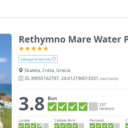
Rethymno Mare Water 
adauga la favorite
Skaleta, Creta, Grecia
35.39055162797, 24.612196013331
(vezi harta)
3.8
Bun
237
recenzii
Locatie
Calitate Wi-Fi
Personal
C