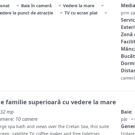
Media
ionat
Baie în cameră
Vedere la mare
edere la punct de atracție
TV cu ecran plat
prin sa
Servic
Exter
Zonă 
Facili
Mâncă
Bucăt
Dormi
Distan
cameră
 familie superioară cu vedere la mare
32 mp
Baie
:
amere:
10 camere
păr
Gene
rge spa bath and views over the Cretan Sea, this suite
creen, satellite TV, coffee maker and free toiletries.
Izolar