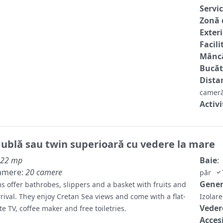
Servic
Zonă 
Exter
Facili
Mâncă
Bucăt
Distan
cameră
Activi
ublă sau twin superioară cu vedere la mare
22 mp
Baie
:
amere:
20 camere
păr
Gene
s offer bathrobes, slippers and a basket with fruits and
rival. They enjoy Cretan Sea views and come with a flat-
Izolar
Veder
ite TV, coffee maker and free toiletries.
Accesi