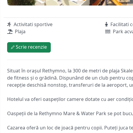
Activitati sportive
Facilitati 
Plaja
Park acv
Scrie recenzie
Situat în orașul Rethymno, la 300 de metri de plaja Skal
de fitness și o grădină. Dispunând de un club pentru copi
recepție deschisă nonstop, transferuri de la aeroport, u
Hotelul va oferi oaspeților camere dotate cu aer condițion
Oaspeții de la Rethymno Mare & Water Park se pot bucur
Cazarea oferă un loc de joacă pentru copii. Puteți juca te