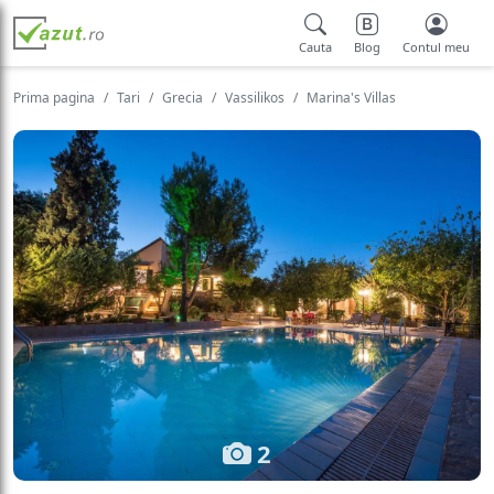
Cauta
Blog
Contul meu
Prima pagina
Tari
Grecia
Vassilikos
Marina's Villas
2