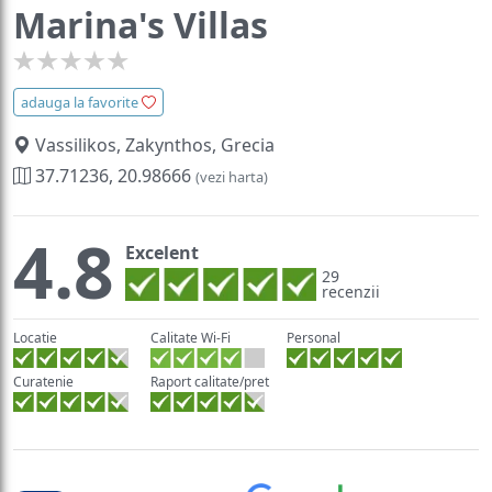
Marina's Villas
adauga la favorite
Vassilikos, Zakynthos, Grecia
37.71236, 20.98666
(vezi harta)
4.8
Excelent
29
recenzii
Locatie
Calitate Wi-Fi
Personal
Curatenie
Raport calitate/pret