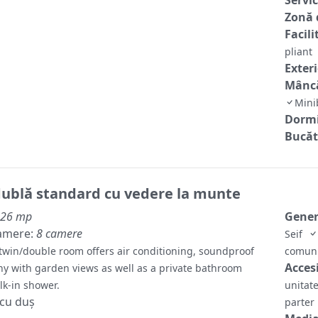
Zonă 
Facili
pliant
Exter
Mâncă
Mini
Dormi
Bucăt
ublă standard cu vedere la munte
26 mp
Gene
amere:
8 camere
Seif
twin/double room offers air conditioning, soundproof
comuni
Accesi
ony with garden views as well as a private bathroom
lk-in shower.
unitat
 cu duș
parter