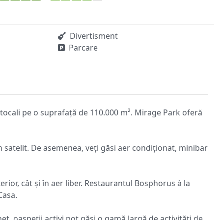
Divertisment
Parcare
ortocali pe o suprafață de 110.000 m². Mirage Park oferă
 satelit. De asemenea, veți găsi aer condiționat, minibar
rior, cât și în aer liber. Restaurantul Bosphorus à la
Casa.
t, oaspeții activi pot găsi o gamă largă de activități de