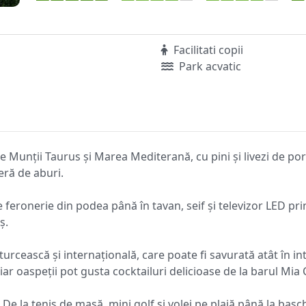
Facilitati copii
Park acvatic
de Munții Taurus și Marea Mediterană, cu pini și livezi de p
eră de aburi.
eronerie din podea până în tavan, seif și televizor LED prin
ș.
urcească și internațională, care poate fi savurată atât în inte
iar oaspeții pot gusta cocktailuri delicioase de la barul Mia 
e la tenis de masă, mini golf și volei pe plajă până la basche