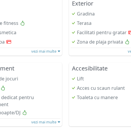
Exterior
Gradina
e fitness
Terasa
smetica
Facilitati pentru gratar
pa
Zona de plaja privata
vezi mai multe
v
nment
Accesibilitate
e jocuri
Lift
Acces cu scaun rulant
 dedicat pentru
Toaleta cu manere
ment
noapte/DJ
vezi mai multe