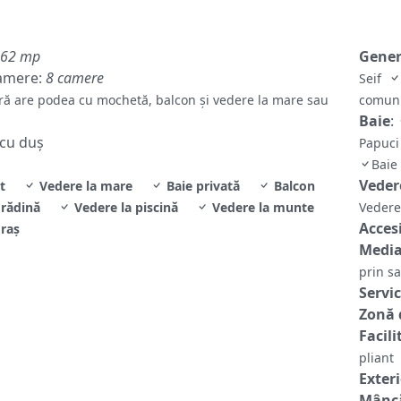
62 mp
Gene
amere:
8 camere
Seif
ă are podea cu mochetă, balcon şi vedere la mare sau
comuni
Baie
:
 cu duș
Papuci
Baie
Veder
t
Vedere la mare
Baie privată
Balcon
grădină
Vedere la piscină
Vedere la munte
Vedere
Accesi
oraș
Media
prin sa
Servic
Zonă 
Facili
pliant
Exter
Mâncă