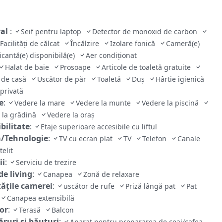
ral
:
Seif pentru laptop
Detector de monoxid de carbon
Facilităţi de călcat
Încălzire
Izolare fonică
Cameră(e)
cantă(e) disponibilă(e)
Aer condiţionat
Halat de baie
Prosoape
Articole de toaletă gratuite
 de casă
Uscător de păr
Toaletă
Duş
Hârtie igienică
 privată
e
:
Vedere la mare
Vedere la munte
Vedere la piscină
 la grădină
Vedere la oraș
bilitate
:
Etaje superioare accesibile cu liftul
/Tehnologie
:
TV cu ecran plat
TV
Telefon
Canale
telit
ii
:
Serviciu de trezire
de living
:
Canapea
Zonă de relaxare
tăţile camerei
:
uscător de rufe
Priză lângă pat
Pat
Canapea extensibilă
ior
:
Terasă
Balcon
ruri și băuturi
:
Aparat pentru prepararea de ceai/cafea