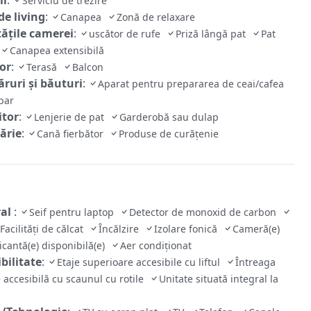
Serviciu de trezire
de living
:
Canapea
Zonă de relaxare
tăţile camerei
:
uscător de rufe
Priză lângă pat
Pat
Canapea extensibilă
ior
:
Terasă
Balcon
ruri și băuturi
:
Aparat pentru prepararea de ceai/cafea
bar
tor
:
Lenjerie de pat
Garderobă sau dulap
ărie
:
Cană fierbător
Produse de curățenie
ral
:
Seif pentru laptop
Detector de monoxid de carbon
Facilităţi de călcat
Încălzire
Izolare fonică
Cameră(e)
cantă(e) disponibilă(e)
Aer condiţionat
bilitate
:
Etaje superioare accesibile cu liftul
Întreaga
e accesibilă cu scaunul cu rotile
Unitate situată integral la