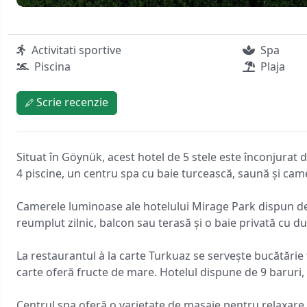
Activitati sportive
Spa
Piscina
Plaja
Scrie recenzie
Situat în Göynük, acest hotel de 5 stele este înconjurat 
4 piscine, un centru spa cu baie turcească, saună și cam
Camerele luminoase ale hotelului Mirage Park dispun de f
reumplut zilnic, balcon sau terasă și o baie privată cu du
La restaurantul à la carte Turkuaz se servește bucătărie t
carte oferă fructe de mare. Hotelul dispune de 9 baruri, 
Centrul spa oferă o varietate de masaje pentru relaxare. D