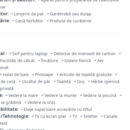
bar
tor
:
Lenjerie de pat
Garderobă sau dulap
ărie
:
Cană fierbător
Produse de curățenie
ral
:
Seif pentru laptop
Detector de monoxid de carbon
Facilităţi de călcat
Încălzire
Izolare fonică
Aer
ionat
Halat de baie
Prosoape
Articole de toaletă gratuite
 de casă
Uscător de păr
Toaletă
Duş
Hârtie igienică
 privată
e
:
Vedere la mare
Vedere la munte
Vedere la piscină
 la grădină
Vedere la oraș
bilitate
:
Etaje superioare accesibile cu liftul
/Tehnologie
:
TV cu ecran plat
TV
Telefon
Canale
telit
ii
: