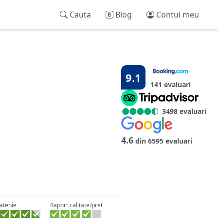
Cauta
Blog
Contul meu
9.1
141 evaluari
3498 evaluari
4.6
din 6595 evaluari
atenie
Raport calitate/pret