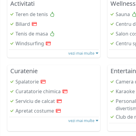
Activitati
Wellness
Teren de tenis
Sauna
Biliard
Centru d
Tenis de masa
Salon co
Windsurfing
Centru s
vezi mai multe
Curatenie
Entertai
Spalatorie
Camera d
Curatatorie chimica
Karaoke
Serviciu de calcat
Personal
divertis
Apretat costume
Club de 
vezi mai multe