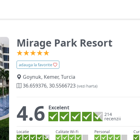
Mirage Park Resort
adauga la favorite
Goynuk, Kemer, Turcia
36.659376, 30.5566723
(vezi harta)
4.6
Excelent
214
recenzii
Locatie
Calitate Wi-Fi
Personal
Cur