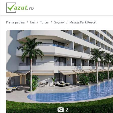
Prima pagina
Tari
Turcia
Goynuk
Mirage Park Resort
2