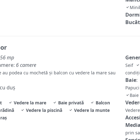
Mini
Dormi
Bucăt
ior
56 mp
Gene
amere:
6 camere
Seif
 au podea cu mochetă şi balcon cu vedere la mare sau
condiţ
Baie
:
 cu duș
Papuci
Baie
Veder
t
Vedere la mare
Baie privată
Balcon
grădină
Vedere la piscină
Vedere la munte
Vedere
Accesi
oraș
Media
prin sa
Servic