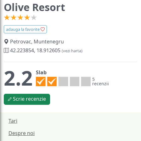
Olive Resort
adauga la favorite
Petrovac, Muntenegru
42.223854, 18.912605
(vezi harta)
2.2
Slab
5
recenzii
Scrie recenzie
Tari
Despre noi