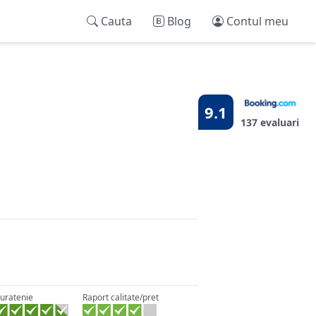
Cauta
Blog
Contul meu
9.1
137 evaluari
uratenie
Raport calitate/pret