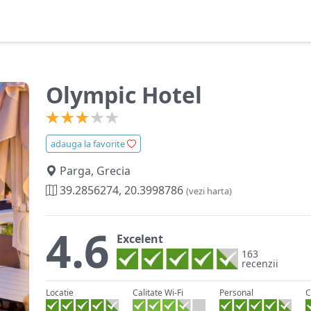
Olympic Hotel
adauga la favorite
Parga, Grecia
39.2856274, 20.3998786
(vezi harta)
4.6
Excelent
163
recenzii
Locatie
Calitate Wi-Fi
Personal
C