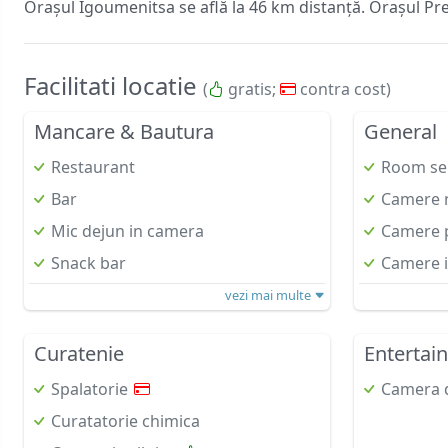
Orașul Igoumenitsa se află la 46 km distanță. Orașul Pre
Facilitati locatie
(
gratis;
contra cost)
Mancare & Bautura
General
Restaurant
Room se
Bar
Camere 
Mic dejun in camera
Camere p
Snack bar
Camere i
vezi mai multe
Curatenie
Entertai
Spalatorie
Camera d
Curatatorie chimica