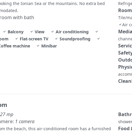
ooking the Ionian Sea or the mountains. No extra bed
Refrig
Room
modated.
hroom with bath
Tile/m
Air 
Media
Balcony
View
Air conditioning
room
Flat-screen TV
Soundproofing
chann
Servi
offee machine
Minibar
Safet
Outdo
Physi
accom
Clean
oom
27 mp
Bath
amere:
1 camera
show
Food 
om the beach, this air-conditioned room has a furnished