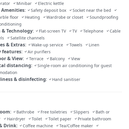
erator
Minibar
Electric kettle
 Amenities
:
Safety deposit box
Socket near the bed
arble floor
Heating
Wardrobe or closet
Soundproofing
conditioning
 & Technology
:
Flat-screen TV
TV
Telephone
Cable
els
Satellite channels
ces & Extras
:
Wake-up service
Towels
Linen
y features
:
Air purifiers
or & View
:
Terrace
Balcony
View
cal distancing
:
Single-room air conditioning for guest
modation
liness & disinfecting
:
Hand sanitiser
room
:
Bathrobe
Free toiletries
Slippers
Bath or
er
Hairdryer
Toilet
Toilet paper
Private bathroom
& Drink
:
Coffee machine
Tea/Coffee maker