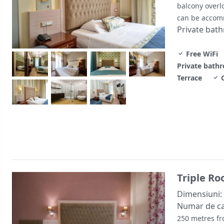
balcony overl
can be accom
Private bat
Free WiFi
Private bath
Terrace
C
Triple R
Dimensiuni:
Numar de c
250 metres fr