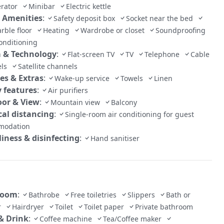
erator
Minibar
Electric kettle
 Amenities
:
Safety deposit box
Socket near the bed
arble floor
Heating
Wardrobe or closet
Soundproofing
conditioning
 & Technology
:
Flat-screen TV
TV
Telephone
Cable
els
Satellite channels
ces & Extras
:
Wake-up service
Towels
Linen
y features
:
Air purifiers
or & View
:
Mountain view
Balcony
cal distancing
:
Single-room air conditioning for guest
modation
liness & disinfecting
:
Hand sanitiser
room
:
Bathrobe
Free toiletries
Slippers
Bath or
er
Hairdryer
Toilet
Toilet paper
Private bathroom
& Drink
:
Coffee machine
Tea/Coffee maker