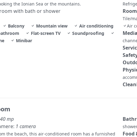
ooking the Ionian Sea or the mountains.
Refrig
hroom with bath or shower
Room
Tile/m
Balcony
Mountain view
Air conditioning
Air 
Media
bathroom
Flat-screen TV
Soundproofing
ne
Minibar
chann
Servi
Safet
Outdo
Physi
accom
Clean
oom
40 mp
Bath
amere:
1 camera
show
Food 
om the beach, this air-conditioned room has a furnished