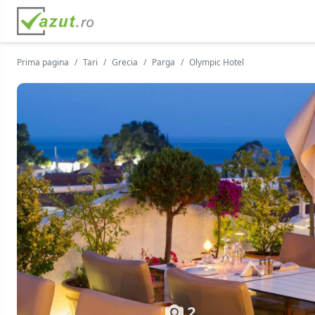
Prima pagina
Tari
Grecia
Parga
Olympic Hotel
2