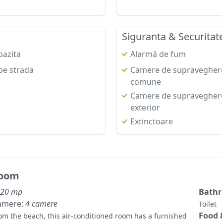
Siguranta & Securitat
pazita
Alarmă de fum
pe strada
Camere de supraveghere 
comune
Camere de supraveghere
exterior
Extinctoare
Room
20 mp
Bath
amere:
4 camere
Toilet
Food 
om the beach, this air-conditioned room has a furnished