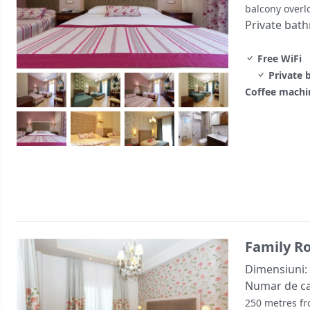
balcony overl
Private bat
Free WiFi
Private 
Coffee machi
Family R
Dimensiuni:
Numar de c
250 metres fr