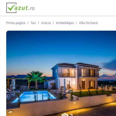
Prima pagina
Tari
Grecia
Ambelokipoi
Villa Orchard
2