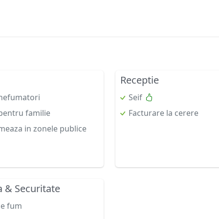
Receptie
nefumatori
Seif
entru familie
Facturare la cerere
meaza in zonele publice
a & Securitate
de fum