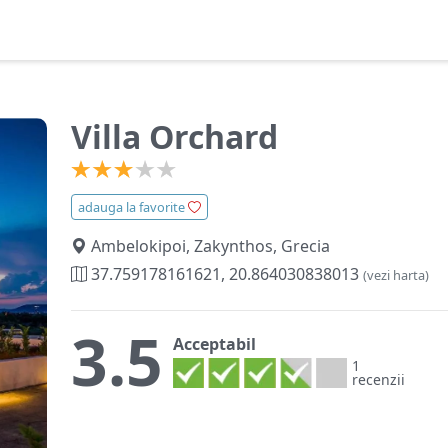
Villa Orchard
adauga la favorite
Ambelokipoi, Zakynthos, Grecia
37.759178161621, 20.864030838013
(vezi harta)
3.5
Acceptabil
1
recenzii