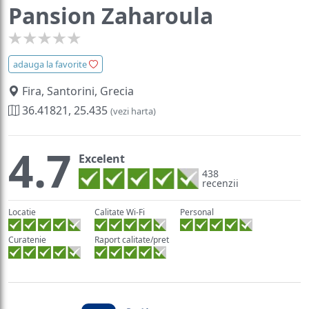
Pansion Zaharoula
adauga la favorite
Fira, Santorini, Grecia
36.41821, 25.435
(vezi harta)
4.7
Excelent
438
recenzii
Locatie
Calitate Wi-Fi
Personal
Curatenie
Raport calitate/pret