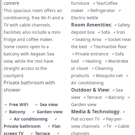
camere
furniture
Tea/Coffee
This spacious room offers air
maker
Refrigerator
conditioning, free Wi-Fi and a
Electric kettle
Room Amenities
:
TV with cable channels.
Safety
Facilities also include a mini
deposit box
Sofa
Iron
fridge and coffee maker.
Seating Area
Socket near
Some rooms open to a
the bed
Tile/marble floor
balcony with Aegean Sea
Private entrance
Sofa
view, while the rest have
bed
Heating
Wardrobe
straight access to the
or closet
Cleaning
courtyard.
products
Mosquito net
Private bathroom with
Air conditioning
shower
Outdoor & View
:
Sea
view
Terrace
Balcony
Free WiFi
Sea view
Garden view
Media & Technology
:
Balcony
Garden view
Air conditioning
Flat-screen TV
Pay-per-
Private bathroom
Flat-
view channels
TV
Cable
screen TV
Terrace
channels