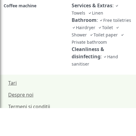
Services & Extras
:
Coffee machine
Towels
Linen
Bathroom
:
Free toiletries
Hairdryer
Toilet
Shower
Toilet paper
Private bathroom
Cleanliness &
disinfecting
:
Hand
sanitiser
Tari
Despre noi
Termeni si conditii
Politica de confidentialitate
Politica de cookie