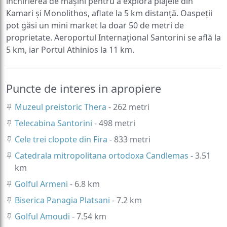
închirierea de mașini pentru a explora plajele din
Kamari și Monolithos, aflate la 5 km distanță. Oaspeții
pot găsi un mini market la doar 50 de metri de
proprietate. Aeroportul Internațional Santorini se află la
5 km, iar Portul Athinios la 11 km.
Puncte de interes in apropiere
Muzeul preistoric Thera
- 262 metri
Telecabina Santorini
- 498 metri
Cele trei clopote din Fira
- 833 metri
Catedrala mitropolitana ortodoxa Candlemas
- 3.51
km
Golful Armeni
- 6.8 km
Biserica Panagia Platsani
- 7.2 km
Golful Amoudi
- 7.54 km