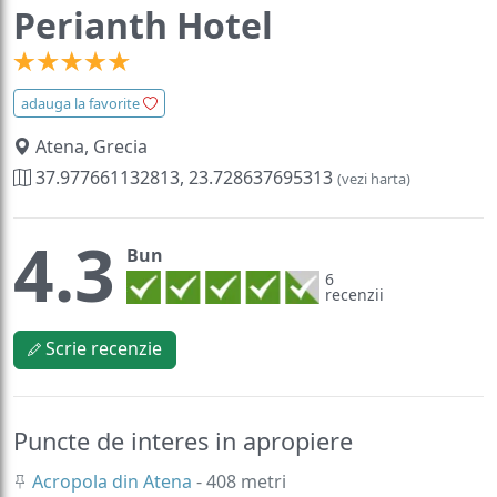
Perianth Hotel
adauga la favorite
Atena, Grecia
37.977661132813, 23.728637695313
(vezi harta)
4.3
Bun
6
recenzii
Scrie recenzie
Puncte de interes in apropiere
Acropola din Atena
- 408 metri