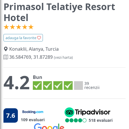
Primasol Telatiye Resort
Hotel
adauga la favorite
Konaklii, Alanya, Turcia
36.584769, 31.87289
(vezi harta)
4.2
Bun
39
recenzii
7.6
109 evaluari
518 evaluari