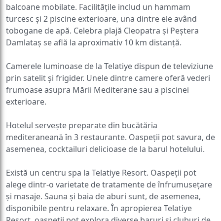
balcoane mobilate. Facilitățile includ un hammam
turcesc și 2 piscine exterioare, una dintre ele având
tobogane de apă. Celebra plajă Cleopatra și Peștera
Damlataş se află la aproximativ 10 km distanță.
Camerele luminoase de la Telatiye dispun de televiziune
prin satelit și frigider. Unele dintre camere oferă vederi
frumoase asupra Mării Mediterane sau a piscinei
exterioare.
Hotelul servește preparate din bucătăria
mediteraneană în 3 restaurante. Oaspeții pot savura, de
asemenea, cocktailuri delicioase de la barul hotelului.
Există un centru spa la Telatiye Resort. Oaspeții pot
alege dintr-o varietate de tratamente de înfrumusețare
și masaje. Sauna și baia de aburi sunt, de asemenea,
disponibile pentru relaxare. În apropierea Telatiye
Resort, oaspeții pot explora diverse baruri și cluburi de