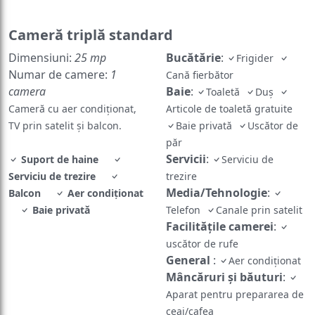
Cameră triplă standard
Dimensiuni:
25 mp
Bucătărie
:
Frigider
Numar de camere:
1
Cană fierbător
camera
Baie
:
Toaletă
Duş
Cameră cu aer condiționat,
Articole de toaletă gratuite
TV prin satelit și balcon.
Baie privată
Uscător de
păr
Servicii
:
Suport de haine
Serviciu de
Serviciu de trezire
trezire
Media/Tehnologie
:
Balcon
Aer condiţionat
Baie privată
Telefon
Canale prin satelit
Facilităţile camerei
:
uscător de rufe
General
:
Aer condiţionat
Mâncăruri și băuturi
:
Aparat pentru prepararea de
ceai/cafea