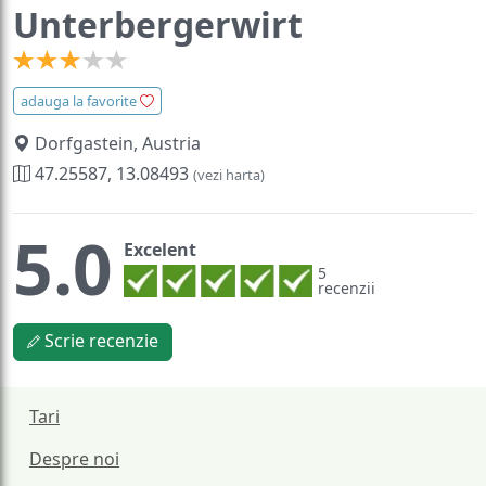
Unterbergerwirt
adauga la favorite
Dorfgastein, Austria
47.25587, 13.08493
(vezi harta)
5.0
Excelent
5
recenzii
Scrie recenzie
Tari
Despre noi