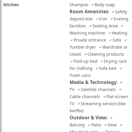
Kitchen
Shampoo
Body soap
Room Amenities
:
Safety
deposit box
Iron
Ironing
facilities
Seating Area
Washing machine
Heating
Private entrance
Sofa
Tumble dryer
Wardrobe or
closet
Cleaning products
Fold-up bed
Drying rack
for clothing
Sofa bed
Trash cans
Media & Technology
:
TV
Satellite channels
Cable channels
Flat-screen
TV
Streaming service (like
Netflix)
Outdoor & View
:
Balcony
Patio
View
Mountain view
Terrace