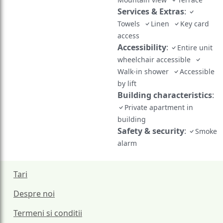
Services & Extras
:
Towels
Linen
Key card
access
Accessibility
:
Entire unit
wheelchair accessible
Walk-in shower
Accessible
by lift
Building characteristics
:
Private apartment in
building
Safety & security
:
Smoke
alarm
Tari
Despre noi
Termeni si conditii