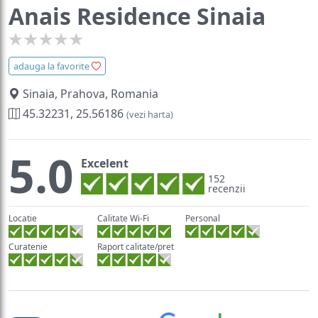
Anais Residence Sinaia
adauga la favorite
Sinaia, Prahova, Romania
45.32231, 25.56186
(vezi harta)
5.0
Excelent
152
recenzii
Locatie
Calitate Wi-Fi
Personal
Curatenie
Raport calitate/pret