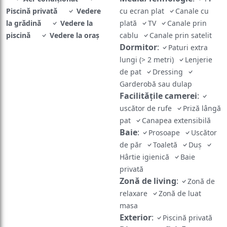
Piscină privată
Vedere
cu ecran plat
Canale cu
la grădină
Vedere la
plată
TV
Canale prin
piscină
Vedere la oraș
cablu
Canale prin satelit
Dormitor
:
Paturi extra
lungi (> 2 metri)
Lenjerie
de pat
Dressing
Garderobă sau dulap
Facilităţile camerei
:
uscător de rufe
Priză lângă
pat
Canapea extensibilă
Baie
:
Prosoape
Uscător
de păr
Toaletă
Duş
Hârtie igienică
Baie
privată
Zonă de living
:
Zonă de
relaxare
Zonă de luat
masa
Exterior
:
Piscină privată