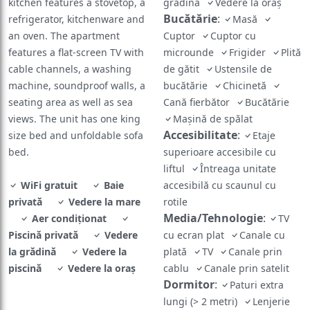
kitchen features a stovetop, a
grădină
Vedere la oraș
Bucătărie
:
refrigerator, kitchenware and
Masă
an oven. The apartment
Cuptor
Cuptor cu
features a flat-screen TV with
microunde
Frigider
Plită
cable channels, a washing
de gătit
Ustensile de
machine, soundproof walls, a
bucătărie
Chicinetă
seating area as well as sea
Cană fierbător
Bucătărie
views. The unit has one king
Maşină de spălat
Accesibilitate
:
size bed and unfoldable sofa
Etaje
bed.
superioare accesibile cu
liftul
Întreaga unitate
WiFi gratuit
Baie
accesibilă cu scaunul cu
privată
Vedere la mare
rotile
Media/Tehnologie
:
Aer condiţionat
TV
Piscină privată
Vedere
cu ecran plat
Canale cu
la grădină
Vedere la
plată
TV
Canale prin
piscină
Vedere la oraș
cablu
Canale prin satelit
Dormitor
:
Paturi extra
lungi (> 2 metri)
Lenjerie