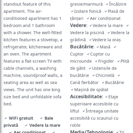
standout feature of this
gresie/marmură
Încălzire
apartment. The air-
Izolare fonică
Plasă de
conditioned apartment has 1
ţânţari
Aer condiţionat
Vedere
:
bedroom and 1 bathroom
Vedere la mare
with a shower. The well-fitted
Vedere la piscină
Vedere la
kitchen features a stovetop, a
grădină
Vedere la oraș
Bucătărie
:
refrigerator, kitchenware and
Masă
an oven. The apartment
Cuptor
Cuptor cu
features a flat-screen TV with
microunde
Frigider
Plită
cable channels, a washing
de gătit
Ustensile de
machine, soundproof walls, a
bucătărie
Chicinetă
seating area as well as sea
Cană fierbător
Bucătărie
views. The unit has one king
Maşină de spălat
Accesibilitate
:
size bed and unfoldable sofa
Etaje
bed.
superioare accesibile cu
liftul
Întreaga unitate
WiFi gratuit
Baie
accesibilă cu scaunul cu
privată
Vedere la mare
rotile
Media/Tehnologie
:
Aer condiţionat
TV