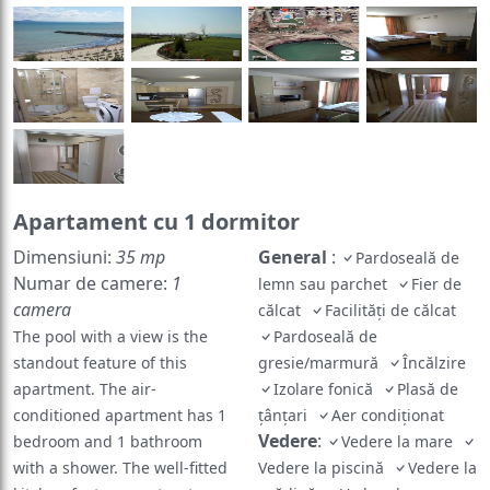
Apartament cu 1 dormitor
Dimensiuni:
35 mp
General
:
Pardoseală de
Numar de camere:
1
lemn sau parchet
Fier de
camera
călcat
Facilităţi de călcat
The pool with a view is the
Pardoseală de
standout feature of this
gresie/marmură
Încălzire
apartment. The air-
Izolare fonică
Plasă de
conditioned apartment has 1
ţânţari
Aer condiţionat
Vedere
:
bedroom and 1 bathroom
Vedere la mare
with a shower. The well-fitted
Vedere la piscină
Vedere la