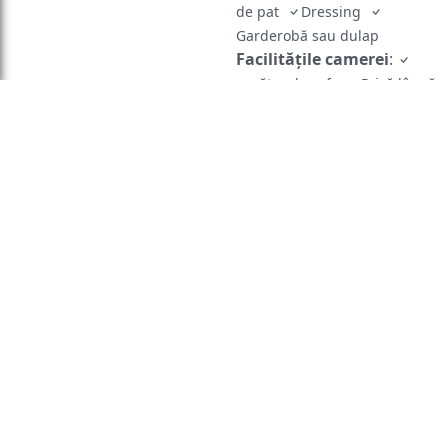
de pat
Dressing
Garderobă sau dulap
Facilităţile camerei
:
uscător de rufe
Priză lângă
pat
Canapea extensibilă
Baie
:
Prosoape
Uscător
de păr
Toaletă
Duş
Hârtie igienică
Baie
privată
Zonă de living
:
Zonă de
relaxare
Zonă de luat
masa
Exterior
:
Piscină privată
Distanțare fizică
:
Aer
condiționat individual pentru
fiecare cameră de la
proprietate