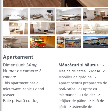
Apartament
Dimensiuni:
34 mp
Mâncăruri și băuturi
:
Numar de camere:
2
Mașină de cafea
Masă
camere
Mobilier de grădină
This apartment has a
Aparat pentru prepararea de
microwave, cable TV and
ceai/cafea
Cuptor cu
toaster.
microunde
Frigider
Baie privată cu duș
Prăjitor de pâine
Plită de
gătit
Ustensile de