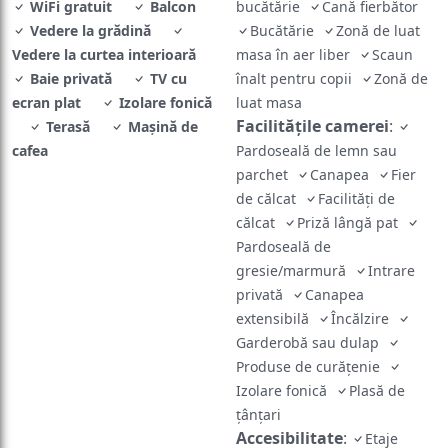
WiFi gratuit
Balcon
bucătărie
Cană fierbător
Vedere la grădină
Bucătărie
Zonă de luat
Vedere la curtea interioară
masa în aer liber
Scaun
Baie privată
TV cu
înalt pentru copii
Zonă de
ecran plat
Izolare fonică
luat masa
Facilităţile camerei
:
Terasă
Mașină de
cafea
Pardoseală de lemn sau
parchet
Canapea
Fier
de călcat
Facilităţi de
călcat
Priză lângă pat
Pardoseală de
gresie/marmură
Intrare
privată
Canapea
extensibilă
Încălzire
Garderobă sau dulap
Produse de curățenie
Izolare fonică
Plasă de
ţânţari
Accesibilitate
:
Etaje