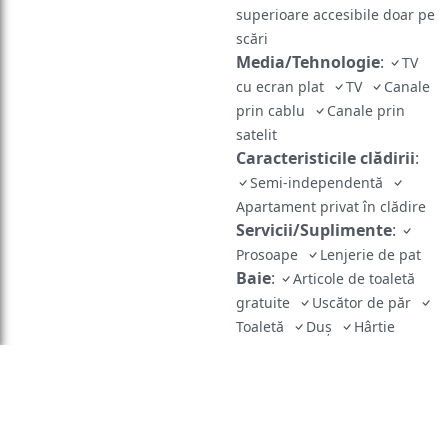
superioare accesibile doar pe
scări
Media/Tehnologie
:
TV
cu ecran plat
TV
Canale
prin cablu
Canale prin
satelit
Caracteristicile clădirii
:
Semi-independentă
Apartament privat în clădire
Servicii/Suplimente
:
Prosoape
Lenjerie de pat
Baie
:
Articole de toaletă
gratuite
Uscător de păr
Toaletă
Duş
Hârtie
igienică
Baie privată
Exterior/Vedere
:
Terasă
Vedere la curtea interioară
Balcon
Vedere la
grădină