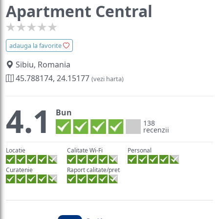
Apartment Central
adauga la favorite
Sibiu, Romania
45.788174, 24.15177
(vezi harta)
4.1
Bun
138
recenzii
Locatie
Calitate Wi-Fi
Personal
Curatenie
Raport calitate/pret