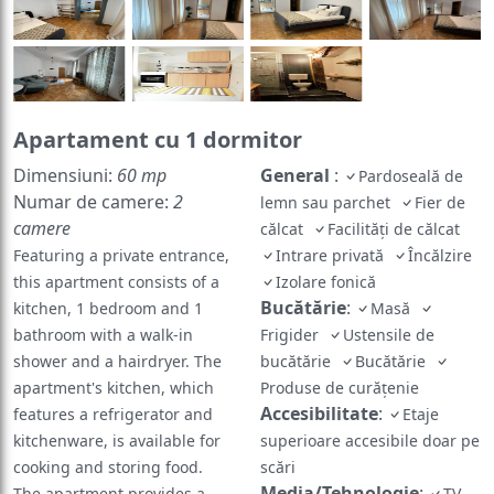
Apartament cu 1 dormitor
Dimensiuni:
60 mp
General
:
Pardoseală de
Numar de camere:
2
lemn sau parchet
Fier de
camere
călcat
Facilităţi de călcat
Featuring a private entrance,
Intrare privată
Încălzire
this apartment consists of a
Izolare fonică
Bucătărie
:
kitchen, 1 bedroom and 1
Masă
bathroom with a walk-in
Frigider
Ustensile de
shower and a hairdryer. The
bucătărie
Bucătărie
apartment's kitchen, which
Produse de curățenie
Accesibilitate
:
features a refrigerator and
Etaje
kitchenware, is available for
superioare accesibile doar pe
cooking and storing food.
scări
Media/Tehnologie
:
The apartment provides a
TV