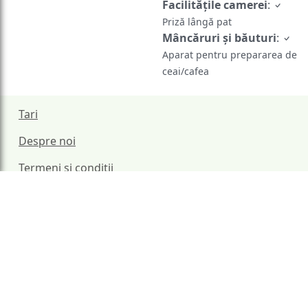
Facilităţile camerei
:
Priză lângă pat
Mâncăruri și băuturi
:
Aparat pentru prepararea de
ceai/cafea
Tari
Despre noi
Termeni si conditii
Politica de confidentialitate
Politica de cookie
Contul meu
Blog
Contact