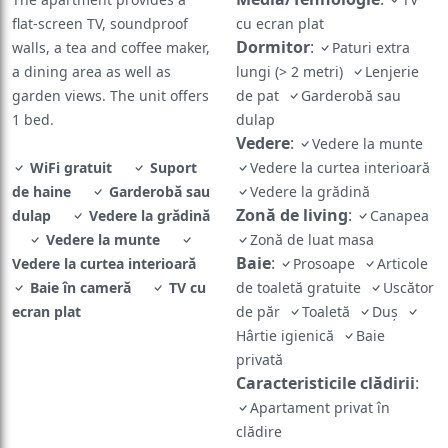
flat-screen TV, soundproof
cu ecran plat
Dormitor
:
walls, a tea and coffee maker,
Paturi extra
a dining area as well as
lungi (> 2 metri)
Lenjerie
garden views. The unit offers
de pat
Garderobă sau
1 bed.
dulap
Vedere
:
Vedere la munte
WiFi gratuit
Suport
Vedere la curtea interioară
de haine
Garderobă sau
Vedere la grădină
Zonă de living
:
dulap
Vedere la grădină
Canapea
Vedere la munte
Zonă de luat masa
Baie
:
Vedere la curtea interioară
Prosoape
Articole
Baie în cameră
TV cu
de toaletă gratuite
Uscător
ecran plat
de păr
Toaletă
Duş
Hârtie igienică
Baie
privată
Caracteristicile clădirii
:
Apartament privat în
clădire