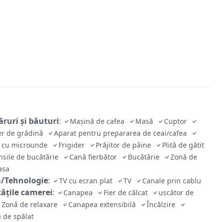
ruri și băuturi
:
Mașină de cafea
Masă
Cuptor
er de grădină
Aparat pentru prepararea de ceai/cafea
r cu microunde
Frigider
Prăjitor de pâine
Plită de gătit
nsile de bucătărie
Cană fierbător
Bucătărie
Zonă de
asa
/Tehnologie
:
TV cu ecran plat
TV
Canale prin cablu
tăţile camerei
:
Canapea
Fier de călcat
uscător de
Zonă de relaxare
Canapea extensibilă
Încălzire
 de spălat