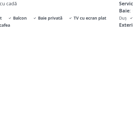
 cu cadă
Servi
Baie
:
t
Balcon
Baie privată
TV cu ecran plat
Duş
Exter
cafea