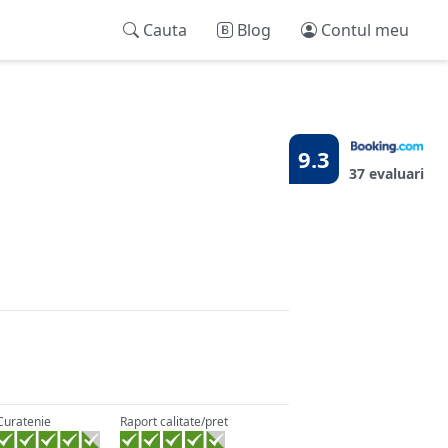
Cauta
Blog
Contul meu
9.3
37 evaluari
Curatenie
Raport calitate/pret