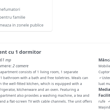
nefumatori
entru familie
meaza in zonele publice
nt cu 1 dormitor
61 mp
Mâncă
amere:
2 camere
Mobili
 apartment consists of 1 living room, 1 separate
Cupto
 bathroom with a bath and free toiletries. Meals can
Uste
 the well-fitted kitchen, which is equipped with a
luat m
Media
frigerator, kitchenware and an oven. Featuring a
Facili
 apartment also provides a washing machine, a tea and
nd a flat-screen TV with cable channels. The unit offers
rufe
Maşină