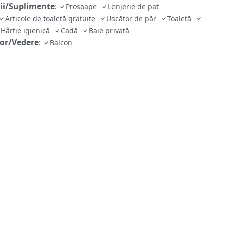
cii/Suplimente
:
Prosoape
Lenjerie de pat
Articole de toaletă gratuite
Uscător de păr
Toaletă
Hârtie igienică
Cadă
Baie privată
ior/Vedere
:
Balcon