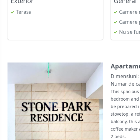
Exterior
General
Terasa
Camere 
Camere p
Nu se fu
Apartame
Dimensiuni:
Numar de c
This spacious
bedroom and 1
be prepared in
stovetop, a re
balcony, this
coffee maker a
2 beds.