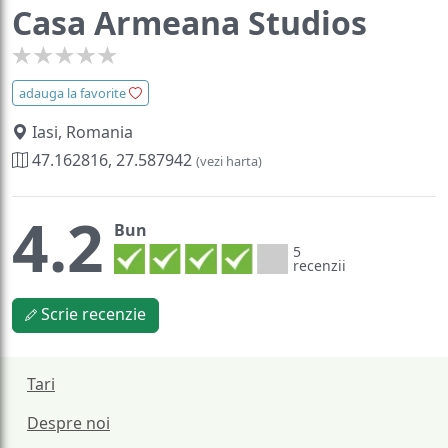
Casa Armeana Studios
adauga la favorite
Iasi, Romania
47.162816, 27.587942
(vezi harta)
4.2
Bun
5
recenzii
Scrie recenzie
Tari
Despre noi