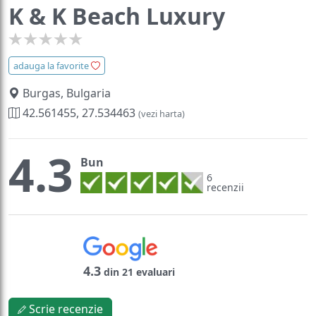
K & K Beach Luxury
adauga la favorite
Burgas, Bulgaria
42.561455, 27.534463
(vezi harta)
4.3
Bun
6
recenzii
4.3
din 21 evaluari
Scrie recenzie