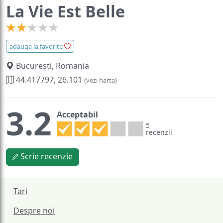
La Vie Est Belle
adauga la favorite
Bucuresti, Romania
44.417797, 26.101
(vezi harta)
3.2
Acceptabil
5
recenzii
Scrie recenzie
Tari
Despre noi