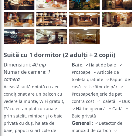
Suită cu 1 dormitor (2 adulți + 2 copii)
Dimensiuni:
40 mp
Baie
:
Halat de baie
Numar de camere:
1
Prosoape
Articole de
camera
toaletă gratuite
Papuci de
Această suită dotată cu aer
casă
Uscător de păr
condiționat are un balcon cu
Prosoape/lenjerie de pat
vedere la munte, WiFi gratuit,
contra cost
Toaletă
Duș
TV cu ecran plat cu canale
Hârtie igienică
Cadă
prin satelit, minibar și o baie
Baie privată
General
:
privată cu duș, halate de
Detector de
baie, papuci și articole de
monoxid de carbon