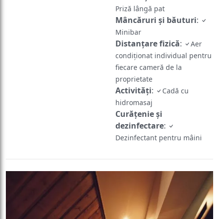
Priză lângă pat
Mâncăruri și băuturi
:
Minibar
Distanțare fizică
:
Aer
condiționat individual pentru
fiecare cameră de la
proprietate
Activităţi
:
Cadă cu
hidromasaj
Curățenie și
dezinfectare
:
Dezinfectant pentru mâini