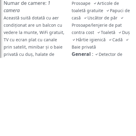
Numar de camere:
1
Prosoape
Articole de
camera
toaletă gratuite
Papuci de
Această suită dotată cu aer
casă
Uscător de păr
condiționat are un balcon cu
Prosoape/lenjerie de pat
vedere la munte, WiFi gratuit,
contra cost
Toaletă
Duș
TV cu ecran plat cu canale
Hârtie igienică
Cadă
prin satelit, minibar și o baie
Baie privată
General
:
privată cu duș, halate de
Detector de
baie, papuci și articole de
monoxid de carbon
toaletă gratuite.
Pardoseală de lemn sau
parchet
Ventilator
WiFi gratuit
Aer
Facilități de călcat
condiționat
Baie în
Încălzire
Izolare fonică
cameră
Balcon
Aer condiționat
Bucătărie
:
Vedere la grădină
Masă
Vedere la munte
TV cu
Fierbător
Produse de
ecran plat
Izolare fonică
curățenie
Accesibilitate
:
Etaje
superioare accesibile doar pe