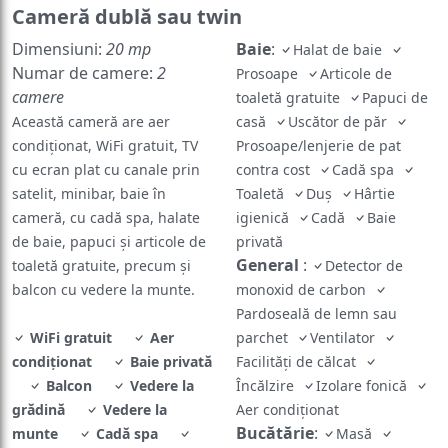
Cameră dublă sau twin
Dimensiuni:
20 mp
Baie
:
Halat de baie
Numar de camere:
2
Prosoape
Articole de
camere
toaletă gratuite
Papuci de
Această cameră are aer
casă
Uscător de păr
condiționat, WiFi gratuit, TV
Prosoape/lenjerie de pat
cu ecran plat cu canale prin
contra cost
Cadă spa
satelit, minibar, baie în
Toaletă
Duș
Hârtie
cameră, cu cadă spa, halate
igienică
Cadă
Baie
de baie, papuci și articole de
privată
General
:
toaletă gratuite, precum și
Detector de
balcon cu vedere la munte.
monoxid de carbon
Pardoseală de lemn sau
WiFi gratuit
Aer
parchet
Ventilator
condiționat
Baie privată
Facilități de călcat
Balcon
Vedere la
Încălzire
Izolare fonică
grădină
Vedere la
Aer condiționat
Bucătărie
:
munte
Cadă spa
Masă