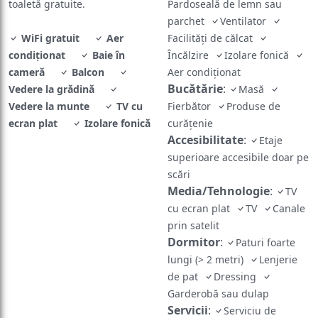
toaletă gratuite.
Pardoseală de lemn sau
parchet
Ventilator
WiFi gratuit
Aer
Facilități de călcat
condiționat
Baie în
Încălzire
Izolare fonică
cameră
Balcon
Aer condiționat
Bucătărie
:
Vedere la grădină
Masă
Vedere la munte
TV cu
Fierbător
Produse de
ecran plat
Izolare fonică
curățenie
Accesibilitate
:
Etaje
superioare accesibile doar pe
scări
Media/Tehnologie
:
TV
cu ecran plat
TV
Canale
prin satelit
Dormitor
:
Paturi foarte
lungi (> 2 metri)
Lenjerie
de pat
Dressing
Garderobă sau dulap
Servicii
:
Serviciu de