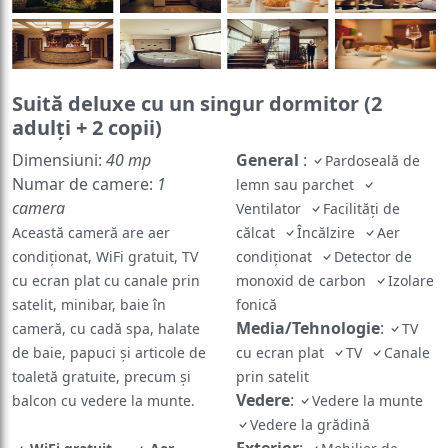
Suită deluxe cu un singur dormitor (2
adulţi + 2 copii)
Dimensiuni:
40 mp
General
:
Pardoseală de
Numar de camere:
1
lemn sau parchet
camera
Ventilator
Facilități de
Această cameră are aer
călcat
Încălzire
Aer
condiționat, WiFi gratuit, TV
condiționat
Detector de
cu ecran plat cu canale prin
monoxid de carbon
Izolare
satelit, minibar, baie în
fonică
Media/Tehnologie
:
cameră, cu cadă spa, halate
TV
de baie, papuci și articole de
cu ecran plat
TV
Canale
toaletă gratuite, precum și
prin satelit
Vedere
:
balcon cu vedere la munte.
Vedere la munte
Vedere la grădină
Exterior
: