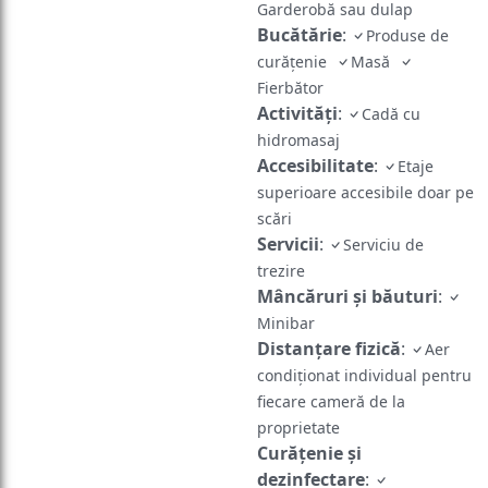
Garderobă sau dulap
Bucătărie
:
Produse de
curățenie
Masă
Fierbător
Activităţi
:
Cadă cu
hidromasaj
Accesibilitate
:
Etaje
superioare accesibile doar pe
scări
Servicii
:
Serviciu de
trezire
Mâncăruri și băuturi
:
Minibar
Distanțare fizică
:
Aer
condiționat individual pentru
fiecare cameră de la
proprietate
Curățenie și
dezinfectare
: