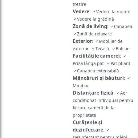
trezire
Vedere
:
Vedere la munte
Vedere la grădină
Zonă de living
:
Canapea
Zonă de relaxare
Exterior
:
Mobilier de
exterior
Terasă
Balcon
Facilităţile camerei
:
Priză lângă pat
Pat pliant
Canapea extensibilă
Mâncăruri și băuturi
:
Minibar
Distanțare fizică
:
Aer
condiționat individual pentru
fiecare cameră de la
proprietate
Curățenie și
dezinfectare
:
Dezinfectant pentru mâini