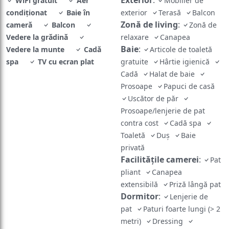
WiFi gratuit
Aer
Mobilier de
condiționat
Baie în
exterior
Terasă
Balcon
Zonă de living
:
cameră
Balcon
Zonă de
Vedere la grădină
relaxare
Canapea
Baie
:
Vedere la munte
Cadă
Articole de toaletă
spa
TV cu ecran plat
gratuite
Hârtie igienică
Cadă
Halat de baie
Prosoape
Papuci de casă
Uscător de păr
Prosoape/lenjerie de pat
contra cost
Cadă spa
Toaletă
Duș
Baie
privată
Facilităţile camerei
:
Pat
pliant
Canapea
extensibilă
Priză lângă pat
Dormitor
:
Lenjerie de
pat
Paturi foarte lungi (> 2
metri)
Dressing