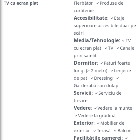
TV cu ecran plat
Fierbător
Produse de
curățenie
Accesibilitate
:
Etaje
superioare accesibile doar pe
scări
Media/Tehnologie
:
TV
cu ecran plat
TV
Canale
prin satelit
Dormitor
:
Paturi foarte
lungi (> 2 metri)
Lenjerie
de pat
Dressing
Garderobă sau dulap
Servicii
:
Serviciu de
trezire
Vedere
:
Vedere la munte
Vedere la grădină
Exterior
:
Mobilier de
exterior
Terasă
Balcon
Facilităţile camerei
: