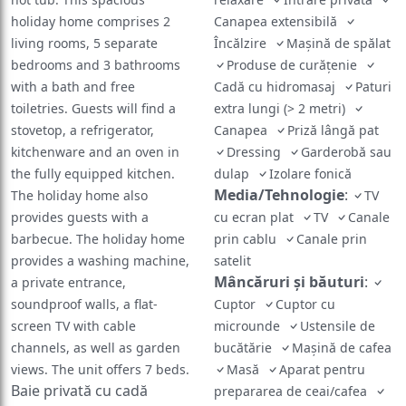
holiday home comprises 2
Canapea extensibilă
living rooms, 5 separate
Încălzire
Maşină de spălat
bedrooms and 3 bathrooms
Produse de curățenie
with a bath and free
Cadă cu hidromasaj
Paturi
toiletries. Guests will find a
extra lungi (> 2 metri)
stovetop, a refrigerator,
Canapea
Priză lângă pat
kitchenware and an oven in
Dressing
Garderobă sau
the fully equipped kitchen.
dulap
Izolare fonică
Media/Tehnologie
:
The holiday home also
TV
provides guests with a
cu ecran plat
TV
Canale
barbecue. The holiday home
prin cablu
Canale prin
provides a washing machine,
satelit
Mâncăruri și băuturi
:
a private entrance,
soundproof walls, a flat-
Cuptor
Cuptor cu
screen TV with cable
microunde
Ustensile de
channels, as well as garden
bucătărie
Mașină de cafea
views. The unit offers 7 beds.
Masă
Aparat pentru
Baie privată cu cadă
prepararea de ceai/cafea