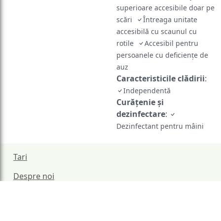
superioare accesibile doar pe
scări
Întreaga unitate
accesibilă cu scaunul cu
rotile
Accesibil pentru
persoanele cu deficiențe de
auz
Caracteristicile clădirii
:
Independentă
Curățenie și
dezinfectare
:
Dezinfectant pentru mâini
Tari
Despre noi
Termeni si conditii
Politica de confidentialitate