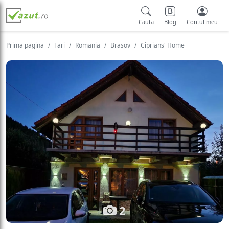
Cauta
Blog
Contul meu
Prima pagina
Tari
Romania
Brasov
Ciprians' Home
2