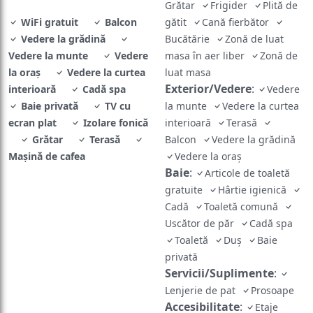
Grătar
Frigider
Plită de
WiFi gratuit
Balcon
gătit
Cană fierbător
Vedere la grădină
Bucătărie
Zonă de luat
Vedere la munte
Vedere
masa în aer liber
Zonă de
la oraș
Vedere la curtea
luat masa
Exterior/Vedere
:
interioară
Cadă spa
Vedere
Baie privată
TV cu
la munte
Vedere la curtea
ecran plat
Izolare fonică
interioară
Terasă
Grătar
Terasă
Balcon
Vedere la grădină
Mașină de cafea
Vedere la oraș
Baie
:
Articole de toaletă
gratuite
Hârtie igienică
Cadă
Toaletă comună
Uscător de păr
Cadă spa
Toaletă
Duş
Baie
privată
Servicii/Suplimente
:
Lenjerie de pat
Prosoape
Accesibilitate
:
Etaje