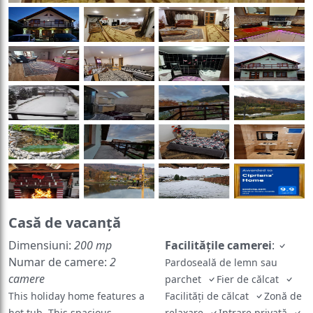
Casă de vacanță
Dimensiuni:
200 mp
Facilităţile camerei
:
Numar de camere:
2
Pardoseală de lemn sau
camere
parchet
Fier de călcat
This holiday home features a
Facilităţi de călcat
Zonă de
hot tub. This spacious
relaxare
Intrare privată