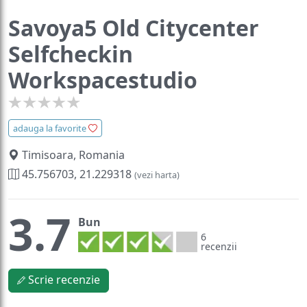
Savoya5 Old Citycenter
Selfcheckin
Workspacestudio
adauga la favorite
Timisoara, Romania
45.756703, 21.229318
(vezi harta)
3.7
Bun
6
recenzii
Scrie recenzie