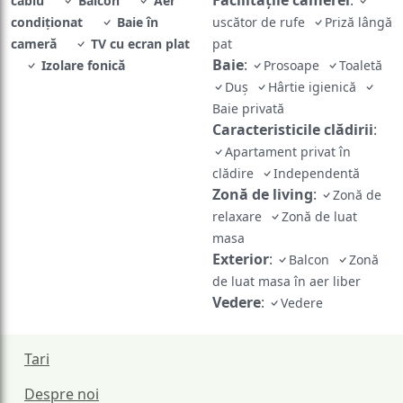
Facilităţile camerei
:
cablu
Balcon
Aer
condiţionat
Baie în
uscător de rufe
Priză lângă
cameră
TV cu ecran plat
pat
Baie
:
Izolare fonică
Prosoape
Toaletă
Duş
Hârtie igienică
Baie privată
Caracteristicile clădirii
:
Apartament privat în
clădire
Independentă
Zonă de living
:
Zonă de
relaxare
Zonă de luat
masa
Exterior
:
Balcon
Zonă
de luat masa în aer liber
Vedere
:
Vedere
Tari
Despre noi