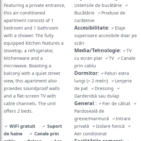
Featuring a private entrance,
Ustensile de bucătărie
this air-conditioned
Bucătărie
Produse de
apartment consists of 1
curățenie
Accesibilitate
:
bedroom and 1 bathroom
Etaje
with a shower. The fully
superioare accesibile doar pe
equipped kitchen features a
scări
Media/Tehnologie
:
stovetop, a refrigerator,
TV
kitchenware and a
cu ecran plat
TV
Canale
microwave. Boasting a
prin cablu
Dormitor
:
balcony with a quiet street
Paturi extra
view, this apartment also
lungi (> 2 metri)
Lenjerie
provides soundproof walls
de pat
Dressing
and a flat-screen TV with
Garderobă sau dulap
General
:
cable channels. The unit
Fier de călcat
offers 2 beds.
Pardoseală de
gresie/marmură
Intrare
WiFi gratuit
Suport
privată
Izolare fonică
de haine
Canale prin
Aer condiţionat