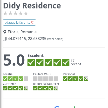
Didy Residence
adauga la favorite
Eforie, Romania
44.079115, 28.633235
(vezi harta)
5.0
Excelent
17
recenzii
Locatie
Calitate Wi-Fi
Personal
Curatenie
Raport calitate/pret