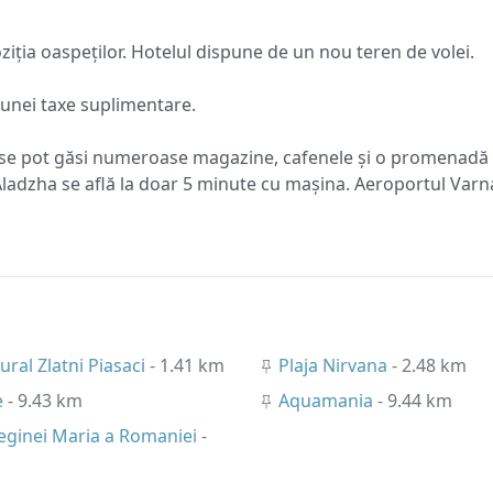
iția oaspeților. Hotelul dispune de un nou teren de volei.
a unei taxe suplimentare.
e se pot găsi numeroase magazine, cafenele și o promenadă 
Aladzha se află la doar 5 minute cu mașina. Aeroportul Varn
ural Zlatni Piasaci
- 1.41 km
Plaja Nirvana
- 2.48 km
e
- 9.43 km
Aquamania
- 9.44 km
Reginei Maria a Romaniei
-