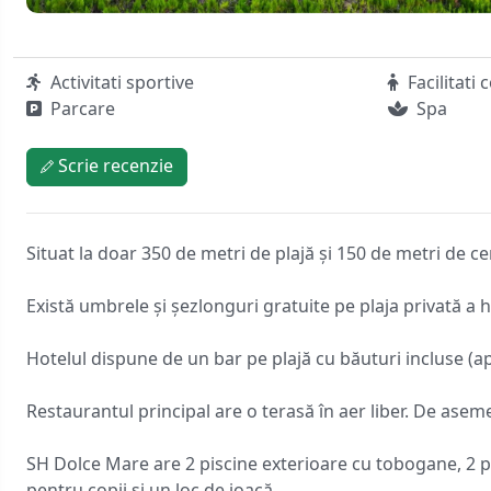
Activitati sportive
Facilitati 
Parcare
Spa
Scrie recenzie
Situat la doar 350 de metri de plajă și 150 de metri de c
Există umbrele și șezlonguri gratuite pe plaja privată a ho
Hotelul dispune de un bar pe plajă cu băuturi incluse (apă
Restaurantul principal are o terasă în aer liber. De asem
SH Dolce Mare are 2 piscine exterioare cu tobogane, 2 pisc
pentru copii și un loc de joacă.