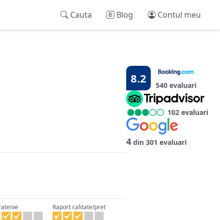
Cauta
Blog
Contul meu
8.2
540 evaluari
102 evaluari
4
din 301 evaluari
ratenie
Raport calitate/pret