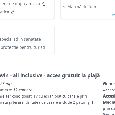
ment de dupa-amiaza
Alarmă de fum
atica
v
specialisti in sanatate
protectie pentru turisti
n - all inclusive - acces gratuit la plajă
23 mp
Gene
amere:
12 camere
Aer co
Accesi
re aer condiționat, TV cu ecran plat cu canale prin
Media
ivată și terasă. Unitatea de cazare include 2 paturi și 1
prin c
Servic