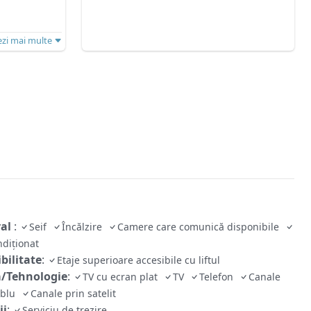
ezi mai multe
ral
:
Seif
Încălzire
Camere care comunică disponibile
ndiționat
bilitate
:
Etaje superioare accesibile cu liftul
/Tehnologie
:
TV cu ecran plat
TV
Telefon
Canale
ablu
Canale prin satelit
ii
:
Serviciu de trezire