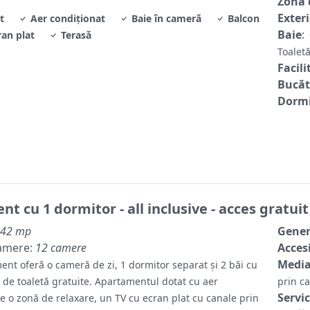
Zonă 
Exter
t
Aer condiționat
Baie în cameră
Balcon
Baie
:
ran plat
Terasă
Toale
Facili
Bucăt
Dormi
t cu 1 dormitor - all inclusive - acces gratuit 
42 mp
Gene
amere:
12 camere
Accesi
Media
ent oferă o cameră de zi, 1 dormitor separat și 2 băi cu
e de toaletă gratuite. Apartamentul dotat cu aer
prin c
Servic
e o zonă de relaxare, un TV cu ecran plat cu canale prin