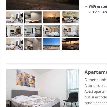
WiFi gratui
TV cu ec
Apartamen
Dimensiuni:
Numar de c
Acest apartam
duș și articol
condiționat ar