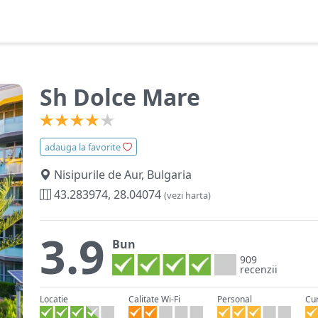
Sh Dolce Mare
adauga la favorite
Nisipurile de Aur, Bulgaria
43.283974, 28.04074
(vezi harta)
3.9
Bun
909
recenzii
Locatie
Calitate Wi-Fi
Personal
Cu