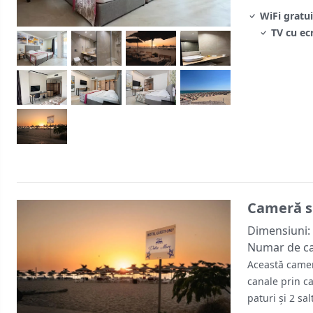
WiFi gratui
TV cu ec
Cameră su
Dimensiuni:
Numar de c
Această camer
canale prin ca
paturi și 2 sal