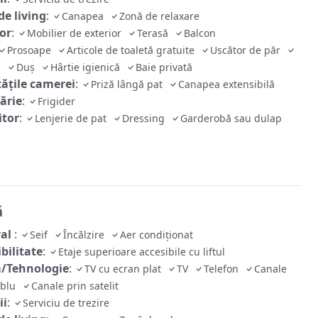
de living
:
Canapea
Zonă de relaxare
ior
:
Mobilier de exterior
Terasă
Balcon
Prosoape
Articole de toaletă gratuite
Uscător de păr
tă
Duș
Hârtie igienică
Baie privată
tăţile camerei
:
Priză lângă pat
Canapea extensibilă
ărie
:
Frigider
tor
:
Lenjerie de pat
Dressing
Garderobă sau dulap
ă
ral
:
Seif
Încălzire
Aer condiționat
bilitate
:
Etaje superioare accesibile cu liftul
/Tehnologie
:
TV cu ecran plat
TV
Telefon
Canale
ablu
Canale prin satelit
ii
:
Serviciu de trezire