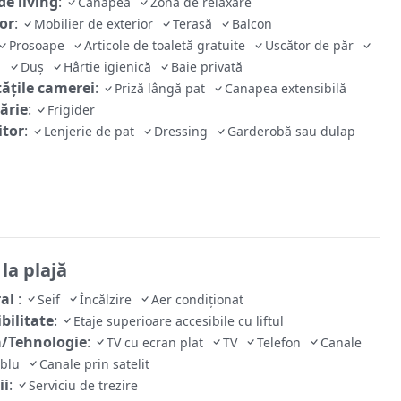
de living
:
Canapea
Zonă de relaxare
ior
:
Mobilier de exterior
Terasă
Balcon
Prosoape
Articole de toaletă gratuite
Uscător de păr
tă
Duș
Hârtie igienică
Baie privată
tăţile camerei
:
Priză lângă pat
Canapea extensibilă
ărie
:
Frigider
tor
:
Lenjerie de pat
Dressing
Garderobă sau dulap
la plajă
ral
:
Seif
Încălzire
Aer condiționat
bilitate
:
Etaje superioare accesibile cu liftul
/Tehnologie
:
TV cu ecran plat
TV
Telefon
Canale
ablu
Canale prin satelit
ii
:
Serviciu de trezire