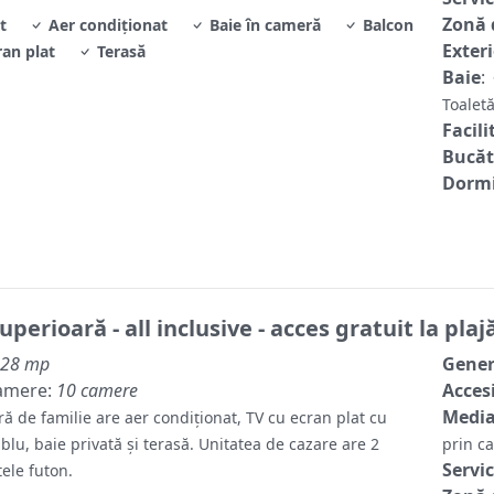
Zonă 
t
Aer condiționat
Baie în cameră
Balcon
Exter
ran plat
Terasă
Baie
:
Toale
Facili
Bucăt
Dormi
perioară - all inclusive - acces gratuit la plaj
28 mp
Gene
amere:
10 camere
Accesi
Media
ă de familie are aer condiționat, TV cu ecran plat cu
blu, baie privată și terasă. Unitatea de cazare are 2
prin c
Servic
tele futon.