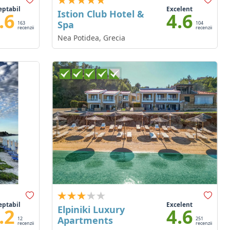
eptabil
Excelent
Istion Club Hotel &
.6
4.6
Spa
163
104
recenzii
recenzii
Nea Potidea, Grecia
eptabil
Excelent
Elpiniki Luxury
.2
4.6
Apartments
12
251
recenzii
recenzii