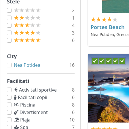
Stele
2
1
4
Portes Beach
3
Nea Potidea, Grecia
6
City
Nea Potidea
16
Facilitati
Activitati sportive
8
Facilitati copii
6
Piscina
8
Divertisment
6
Plaja
10
Spa
7