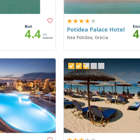
Bun
Exc
Potidea Palace Hotel
4.4
4
111
Nea Potidea, Grecia
recenzii