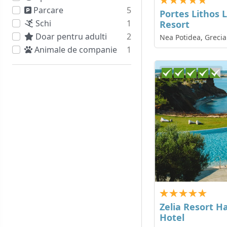
Parcare
5
Portes Lithos 
Schi
1
Resort
Doar pentru adulti
2
Nea Potidea, Grecia
Animale de companie
1
Zelia Resort Ha
Hotel