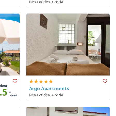
Nea Potidea, Grecia
elent
Argo Apartments
.5
44
Nea Potidea, Grecia
recenzii