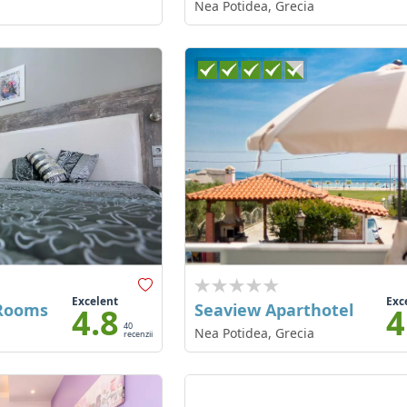
Nea Potidea, Grecia
Excelent
Exc
 Rooms
Seaview Aparthotel
4.8
4
40
Nea Potidea, Grecia
recenzii