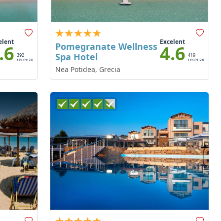
elent
Excelent
Pomegranate Wellness
.6
4.6
Spa Hotel
392
419
recenzii
recenzii
Nea Potidea, Grecia