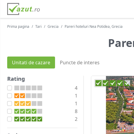
Prima pagina
Tari
Grecia
Pareri hoteluri Nea Potidea, Grecia
Pare
Unitati de cazare
Puncte de interes
Rating
4
1
1
8
2