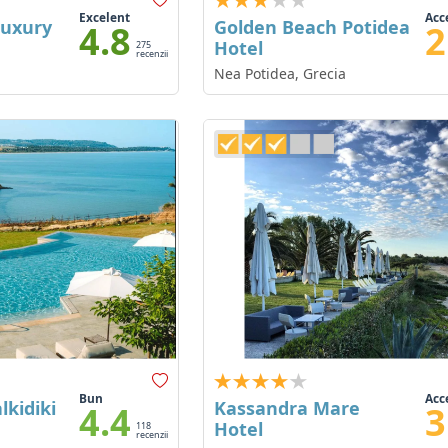
Excelent
Acc
Luxury
Golden Beach Potidea
4.8
2
Hotel
275
recenzii
Nea Potidea, Grecia
Bun
Acc
lkidiki
Kassandra Mare
4.4
3
Hotel
118
recenzii