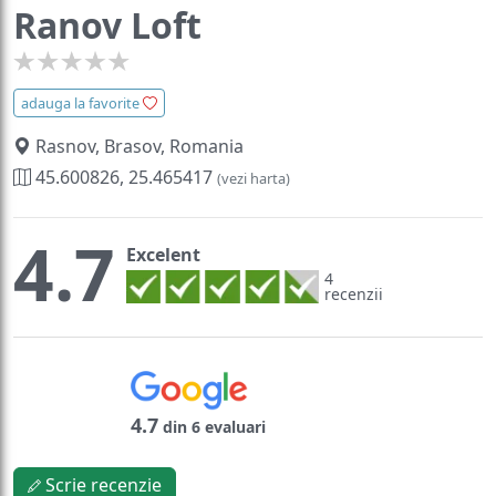
Ranov Loft
adauga la favorite
Rasnov, Brasov, Romania
45.600826, 25.465417
(vezi harta)
4.7
Excelent
4
recenzii
4.7
din 6 evaluari
Scrie recenzie