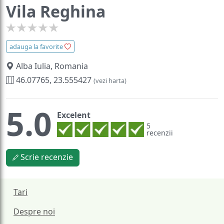
Vila Reghina
adauga la favorite
Alba Iulia, Romania
46.07765, 23.555427
(vezi harta)
5.0
Excelent
5
recenzii
Scrie recenzie
Tari
Despre noi