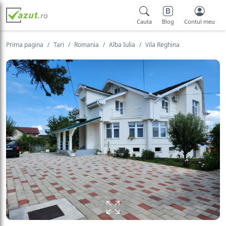
Cauta
Blog
Contul meu
Prima pagina
Tari
Romania
Alba Iulia
Vila Reghina